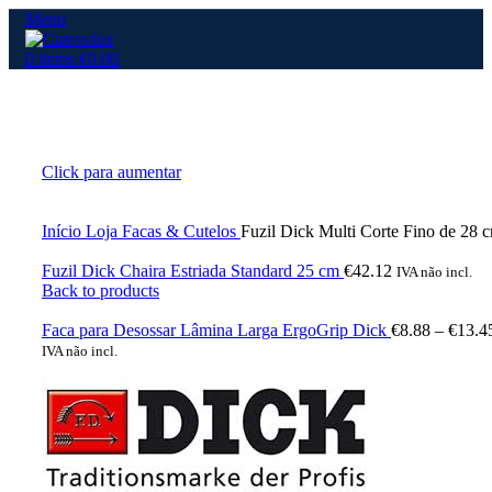
Menu
0
items
€
0.00
Click para aumentar
Início
Loja
Facas & Cutelos
Fuzil Dick Multi Corte Fino de 28 
Fuzil Dick Chaira Estriada Standard 25 cm
€
42.12
IVA não incl.
Back to products
Faca para Desossar Lâmina Larga ErgoGrip Dick
€
8.88
–
€
13.4
IVA não incl.