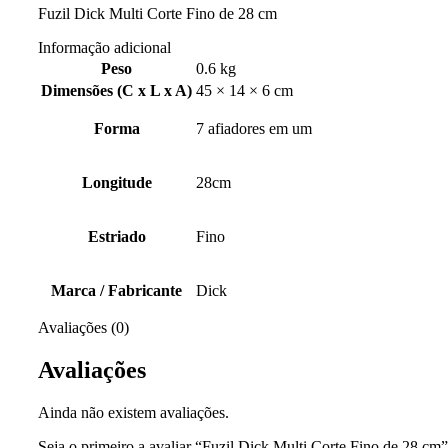
Fuzil Dick Multi Corte Fino de 28 cm
Informação adicional
Peso
0.6 kg
Dimensões (C x L x A)
45 × 14 × 6 cm
Forma
7 afiadores em um
Longitude
28cm
Estriado
Fino
Marca / Fabricante
Dick
Avaliações (0)
Avaliações
Ainda não existem avaliações.
Seja o primeiro a avaliar “Fuzil Dick Multi Corte Fino de 28 cm”