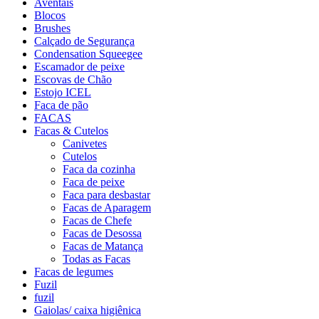
Aventais
Blocos
Brushes
Calçado de Segurança
Condensation Squeegee
Escamador de peixe
Escovas de Chão
Estojo ICEL
Faca de pão
FACAS
Facas & Cutelos
Canivetes
Cutelos
Faca da cozinha
Faca de peixe
Faca para desbastar
Facas de Aparagem
Facas de Chefe
Facas de Desossa
Facas de Matança
Todas as Facas
Facas de legumes
Fuzil
fuzil
Gaiolas/ caixa higiênica