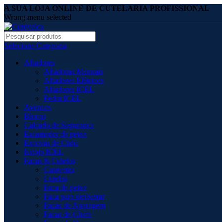
A SUA LOJA ONLINE DE CUTELARIA PROFISSIONAL
Wrong menu selected
Selecione Categoria
Afiadores
Afiadoras Manuais
Afiadores Elétricos
Afiadores ICEL
Pedra ICEL
Aventais
Blocos
Calçado de Segurança
Escamador de peixe
Escovas de Chão
Estojo ICEL
Facas & Cutelos
Canivetes
Cutelos
Faca de peixe
Faca para desbastar
Facas de Aparagem
Facas de Chefe