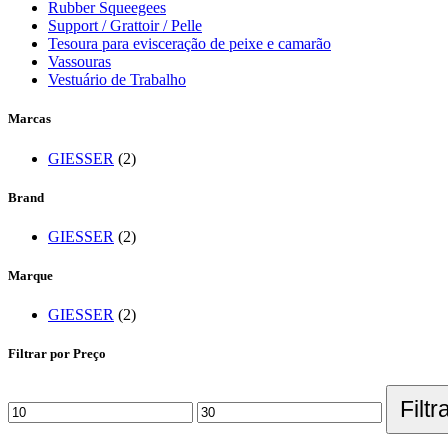
Rubber Squeegees
Support / Grattoir / Pelle
Tesoura para evisceração de peixe e camarão
Vassouras
Vestuário de Trabalho
Marcas
GIESSER
(2)
Brand
GIESSER
(2)
Marque
GIESSER
(2)
Filtrar por Preço
Filtr