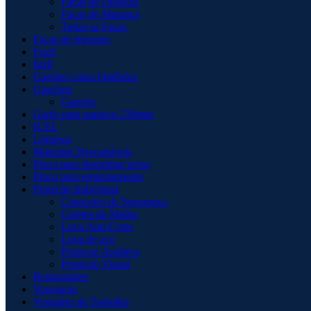
Facas de Desossa
Facas de Matança
Todas as Facas
Facas de legumes
Fuzil
fuzil
Gaiolas/ caixa higiênica
Ganchos
Gancho
Garfo para marisco 230mm
ICEL
Limpeza
Materiais Descartáveis
Pinça para despinhar peixe
Pinça para empratamento
Proteção Individual
Capacetes de Segurança
Coletes de Malha
Luva Anti-Corte
Luva de aço
Proteçao Auditiva
Proteção Visual
Restaurantes
Vassouras
Vestuário de Trabalho