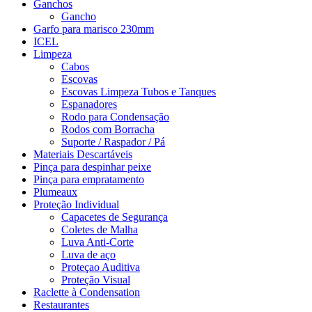
Ganchos
Gancho
Garfo para marisco 230mm
ICEL
Limpeza
Cabos
Escovas
Escovas Limpeza Tubos e Tanques
Espanadores
Rodo para Condensação
Rodos com Borracha
Suporte / Raspador / Pá
Materiais Descartáveis
Pinça para despinhar peixe
Pinça para empratamento
Plumeaux
Proteção Individual
Capacetes de Segurança
Coletes de Malha
Luva Anti-Corte
Luva de aço
Proteçao Auditiva
Proteção Visual
Raclette à Condensation
Restaurantes