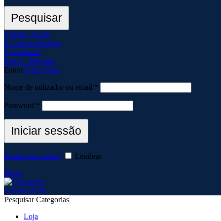
Pesquisar
0
items
/
€
0.00
0
Lista de Desejos
0
Comparar
Entrar / Registar
Entrar
Criar Conta
Nome de utilizador ou email
*
Password
*
Iniciar sessão
Perdeu sua senha?
Lembrar
Menu
0
items
€
0.00
Pesquisar Categorias
Loja