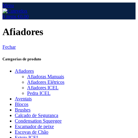
Menu
0
items
€
0.00
Afiadores
Fechar
Categorias de produto
Afiadores
Afiadoras Manuais
Afiadores Elétricos
Afiadores ICEL
Pedra ICEL
Aventais
Blocos
Brushes
Calçado de Segurança
Condensation Squeegee
Escamador de peixe
Escovas de Chão
Estojo ICEL