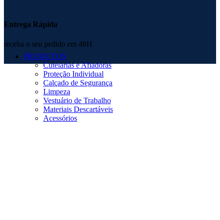
Entrega Rápida
receba o seu pedido em 48H
PRODUTOS
Cutelarias e Afiadoras
Proteção Individual
Calçado de Segurança
Limpeza
Vestuário de Trabalho
Materiais Descartáveis
Acessórios