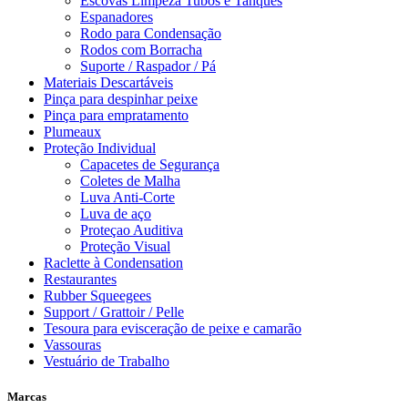
Escovas Limpeza Tubos e Tanques
Espanadores
Rodo para Condensação
Rodos com Borracha
Suporte / Raspador / Pá
Materiais Descartáveis
Pinça para despinhar peixe
Pinça para empratamento
Plumeaux
Proteção Individual
Capacetes de Segurança
Coletes de Malha
Luva Anti-Corte
Luva de aço
Proteçao Auditiva
Proteção Visual
Raclette à Condensation
Restaurantes
Rubber Squeegees
Support / Grattoir / Pelle
Tesoura para evisceração de peixe e camarão
Vassouras
Vestuário de Trabalho
Marcas