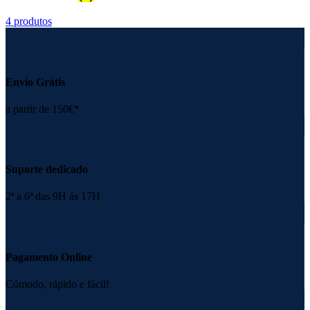
4 produtos
Envio Grátis
a partir de 150€*
Suporte dedicado
2ª a 6ª das 9H ás 17H
Pagamento Online
Cómodo, rápido e fácil!