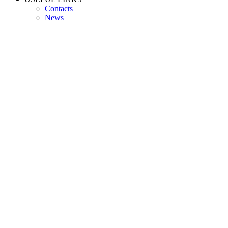
Contacts
News
INFO PAGES
Privacy Policy
Shipping
Terms and Conditions