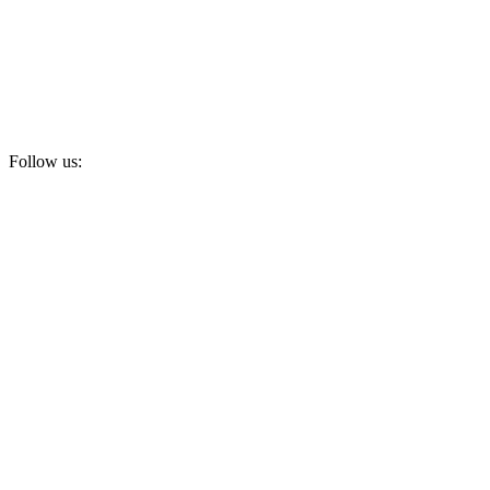
Follow us:
Subscribe to newsletter!
Email address:
I have read and agree to the
Privacy Policy