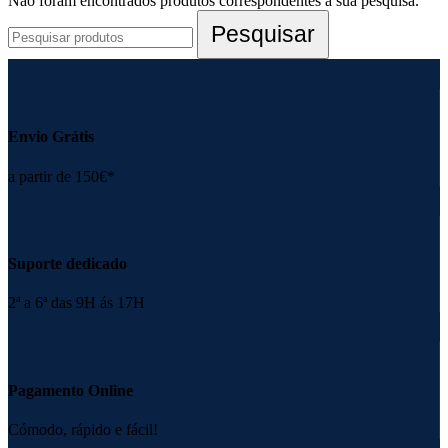
Não foram encontrados produtos correspondentes à sua pesquisa.
Pesquisar
Envio Grátis
a partir de 150€*
Suporte dedicado
2ª a 6ª das 9H ás 17H
Pagamento Online
Cómodo, rápido e fácil!