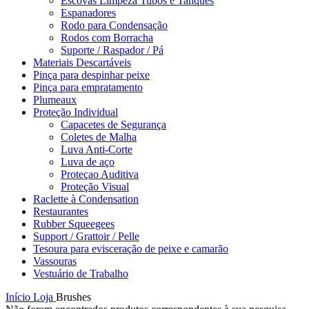
Escovas Limpeza Tubos e Tanques
Espanadores
Rodo para Condensação
Rodos com Borracha
Suporte / Raspador / Pá
Materiais Descartáveis
Pinça para despinhar peixe
Pinça para empratamento
Plumeaux
Proteção Individual
Capacetes de Segurança
Coletes de Malha
Luva Anti-Corte
Luva de aço
Proteçao Auditiva
Proteção Visual
Raclette à Condensation
Restaurantes
Rubber Squeegees
Support / Grattoir / Pelle
Tesoura para evisceração de peixe e camarão
Vassouras
Vestuário de Trabalho
Início
Loja
Brushes