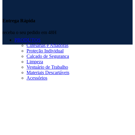
Entrega Rápida
receba o seu pedido em 48H
PRODUTOS
Cutelarias e Afiadoras
Proteção Individual
Calçado de Segurança
Limpeza
Vestuário de Trabalho
Materiais Descartáveis
Acessórios