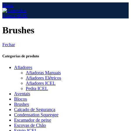
Menu
0
items
€
0.00
Brushes
Fechar
Categorias de produto
Afiadores
Afiadoras Manuais
Afiadores Elétricos
Afiadores ICEL
Pedra ICEL
Aventais
Blocos
Brushes
Calçado de Segurança
Condensation Squeegee
Escamador de peixe
Escovas de Chão
Estojo ICEL