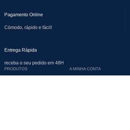
Pagamento Online
Cómodo, rápido e fácil!
Entrega Rápida
receba o seu pedido em 48H
PRODUTOS
A MINHA CONTA
Cutelarias e Afiadoras
Login
Proteção Individual
Editar Conta
Calçado de Segurança
Encomendas
Limpeza
Moradas
Vestuário de Trabalho
Downloads
Materiais Descartáveis
Lista de Desejos