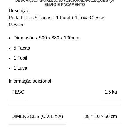
DESCRIÇÃO
INFORMAÇÃO ADICIONAL
AVALIAÇÕES (0)
ENVIO E PAGAMENTO
Descrição
Porta-Facas 5 Facas + 1 Fusil + 1 Luva Giesser
Messer
Dimensões: 500 x 380 x 100mm.
5 Facas
1 Fusil
1 Luva
Informação adicional
PESO
1.5 kg
DIMENSÕES (C X L X A)
38 × 10 × 50 cm