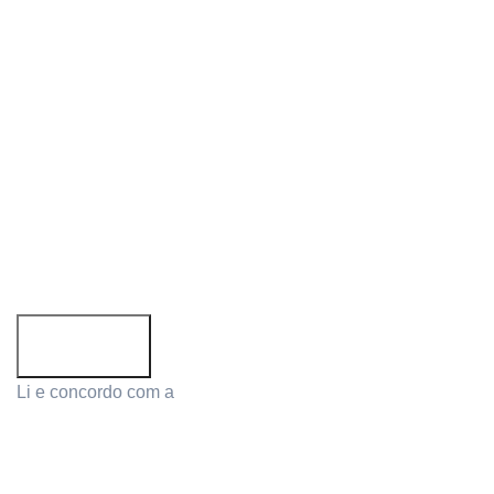
Siga-nos:
Subscreva a newsletter!
Email address:
Li e concordo com a
Política de Privacidade