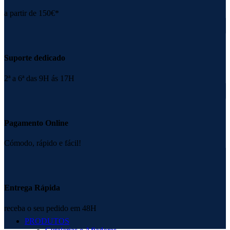
a partir de 150€*
Suporte dedicado
2ª a 6ª das 9H ás 17H
Pagamento Online
Cómodo, rápido e fácil!
Entrega Rápida
receba o seu pedido em 48H
PRODUTOS