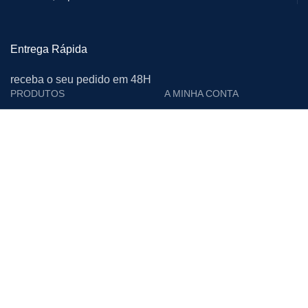
Entrega Rápida
receba o seu pedido em 48H
PRODUTOS
A MINHA CONTA
Cutelarias e Afiadoras
Login
Proteção Individual
Editar Conta
Calçado de Segurança
Encomendas
Limpeza
Moradas
Vestuário de Trabalho
Downloads
Materiais Descartáveis
Lista de Desejos
Acessórios