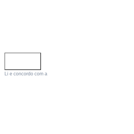
Siga-nos:
Subscreva a newsletter!
Email address:
Li e concordo com a
Política de Privacidade