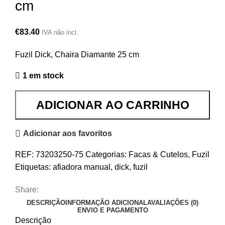
cm
€
83.40
IVA não incl.
Fuzil Dick, Chaira Diamante 25 cm
1 em stock
ADICIONAR AO CARRINHO
Adicionar aos favoritos
REF:
73203250-75
Categorias:
Facas & Cutelos
,
Fuzil
Etiquetas:
afiadora manual
,
dick
,
fuzil
Share:
DESCRIÇÃO
INFORMAÇÃO ADICIONAL
AVALIAÇÕES (0)
ENVIO E PAGAMENTO
Descrição