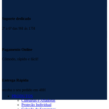
Suporte dedicado
2ª a 6ª das 9H ás 17H
Pagamento Online
Cómodo, rápido e fácil!
Entrega Rápida
receba o seu pedido em 48H
PRODUTOS
Cutelarias e Afiadoras
Proteção Individual