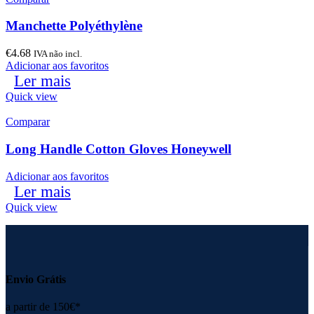
Manchette Polyéthylène
€
4.68
IVA não incl.
Adicionar aos favoritos
Ler mais
Quick view
Comparar
Long Handle Cotton Gloves Honeywell
Adicionar aos favoritos
Ler mais
Quick view
Envio Grátis
a partir de 150€*