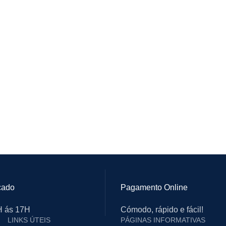
cado
Pagamento Online
9H ás 17H
Cómodo, rápido e fácil!
LINKS ÚTEIS
PÁGINAS INFORMATIVAS