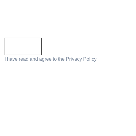
Subscribe to newsletter!
Email address:
I have read and agree to the
Privacy Policy
Suivez nous:
Abonner à newsletter!