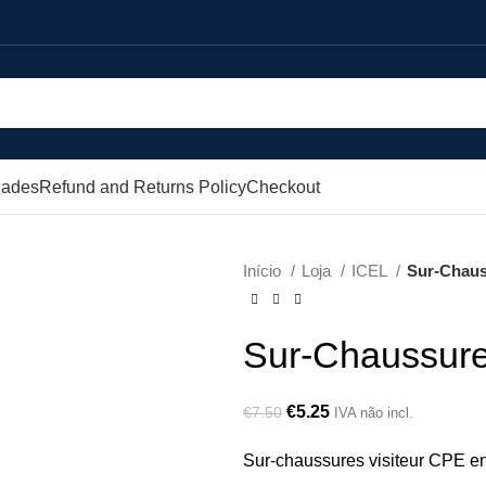
dades
Refund and Returns Policy
Checkout
Início
Loja
ICEL
Sur-Chaus
Sur-Chaussures
€
5.25
€
7.50
IVA não incl.
Sur-chaussures visiteur CPE en