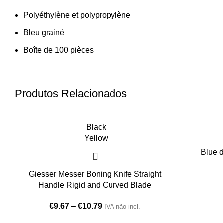
Polyéthylène et polypropylène
Bleu grainé
Boîte de 100 pièces
Produtos Relacionados
Black
Yellow
Blue d
Giesser Messer Boning Knife Straight
Handle Rigid and Curved Blade
€
9.67
–
€
10.79
IVA não incl.