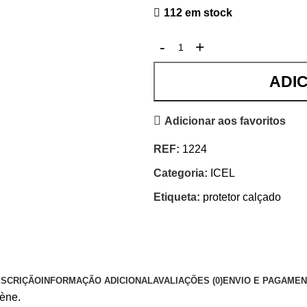
112 em stock
ADI
Adicionar aos favoritos
REF:
1224
Categoria:
ICEL
Etiqueta:
protetor calçado
SCRIÇÃO
INFORMAÇÃO ADICIONAL
AVALIAÇÕES (0)
ENVIO E PAGAME
lène.