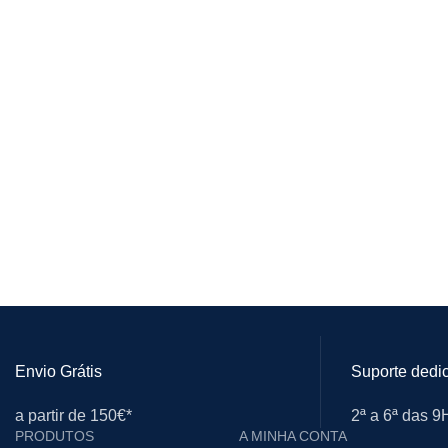
Envio Grátis
Suporte dedi
a partir de 150€*
2ª a 6ª das 
PRODUTOS
A MINHA CONTA