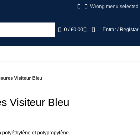
Wrong menu selected
0
/
€
0.00
Entrar / Registar
sures Visiteur Bleu
 Visiteur Bleu
 polyéthylène et polypropylène.