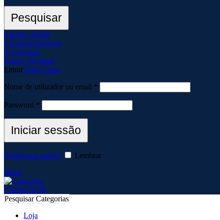
Pesquisar
0
items
/
€
0.00
0
Lista de Desejos
0
Comparar
Entrar / Registar
Entrar
Criar Conta
Nome de utilizador ou email
*
Password
*
Iniciar sessão
Perdeu sua senha?
Lembrar
Menu
0
items
€
0.00
Pesquisar Categorias
Loja