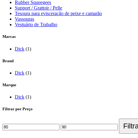
Rubber Squeegees
Support / Grattoir / Pelle
Tesoura para evisceração de peixe e camarão
Vassouras
Vestuário de Trabalho
Marcas
Dick
(1)
Brand
Dick
(1)
Marque
Dick
(1)
Filtrar por Preço
Filtr