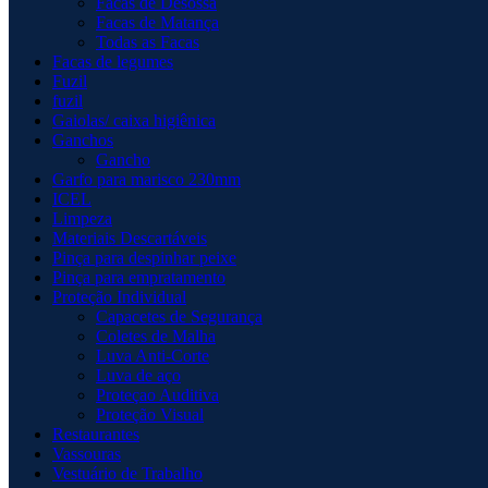
Facas de Desossa
Facas de Matança
Todas as Facas
Facas de legumes
Fuzil
fuzil
Gaiolas/ caixa higiênica
Ganchos
Gancho
Garfo para marisco 230mm
ICEL
Limpeza
Materiais Descartáveis
Pinça para despinhar peixe
Pinça para empratamento
Proteção Individual
Capacetes de Segurança
Coletes de Malha
Luva Anti-Corte
Luva de aço
Proteçao Auditiva
Proteção Visual
Restaurantes
Vassouras
Vestuário de Trabalho