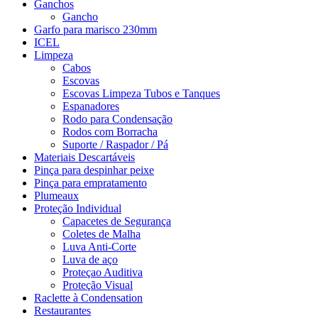
Ganchos
Gancho
Garfo para marisco 230mm
ICEL
Limpeza
Cabos
Escovas
Escovas Limpeza Tubos e Tanques
Espanadores
Rodo para Condensação
Rodos com Borracha
Suporte / Raspador / Pá
Materiais Descartáveis
Pinça para despinhar peixe
Pinça para empratamento
Plumeaux
Proteção Individual
Capacetes de Segurança
Coletes de Malha
Luva Anti-Corte
Luva de aço
Proteçao Auditiva
Proteção Visual
Raclette à Condensation
Restaurantes