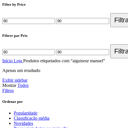
Filter by Price
Filtr
Filtrer par Prix
Filtr
Início
Loja
Produtos etiquetados com “aiguiseur manuel”
Apenas um resultado
Exibir sidebar
Mostrar
Todos
Filtros
Ordenar por
Popularidade
Classificação média
Novidades