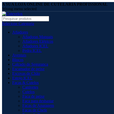
A SUA LOJA ONLINE DE CUTELARIA PROFISSIONAL
Wrong menu selected
Selecione Categoria
Afiadores
Afiadoras Manuais
Afiadores Elétricos
Afiadores ICEL
Pedra ICEL
Aventais
Blocos
Calçado de Segurança
Escamador de peixe
Escovas de Chão
Estojo ICEL
Facas & Cutelos
Canivetes
Cutelos
Faca de peixe
Faca para desbastar
Facas de Aparagem
Facas de Chefe