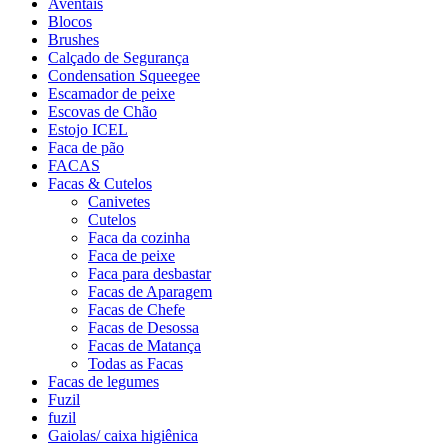
Aventais
Blocos
Brushes
Calçado de Segurança
Condensation Squeegee
Escamador de peixe
Escovas de Chão
Estojo ICEL
Faca de pão
FACAS
Facas & Cutelos
Canivetes
Cutelos
Faca da cozinha
Faca de peixe
Faca para desbastar
Facas de Aparagem
Facas de Chefe
Facas de Desossa
Facas de Matança
Todas as Facas
Facas de legumes
Fuzil
fuzil
Gaiolas/ caixa higiênica