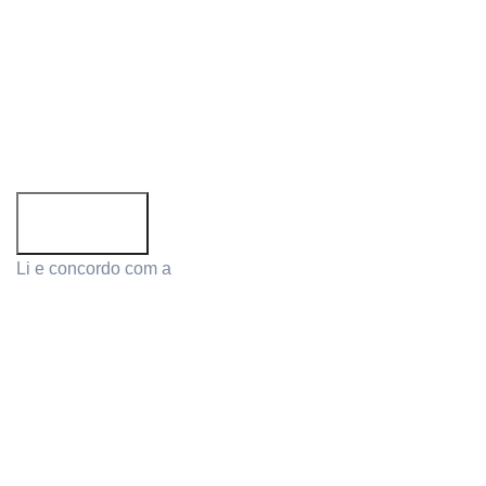
Siga-nos:
Subscreva a newsletter!
Email address:
Li e concordo com a
Política de Privacidade