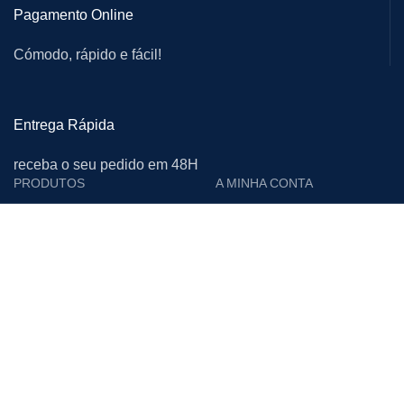
Pagamento Online
Cómodo, rápido e fácil!
Entrega Rápida
receba o seu pedido em 48H
PRODUTOS
A MINHA CONTA
Cutelarias e Afiadoras
Login
Proteção Individual
Editar Conta
Calçado de Segurança
Encomendas
Limpeza
Moradas
Vestuário de Trabalho
Downloads
Materiais Descartáveis
Lista de Desejos
Acessórios