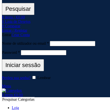
Pesquisar
0
items
/
€
0.00
0
Lista de Desejos
0
Comparar
Entrar / Registar
Entrar
Criar Conta
Nome de utilizador ou email
*
Password
*
Iniciar sessão
Perdeu sua senha?
Lembrar
Menu
0
items
€
0.00
Pesquisar Categorias
Loja