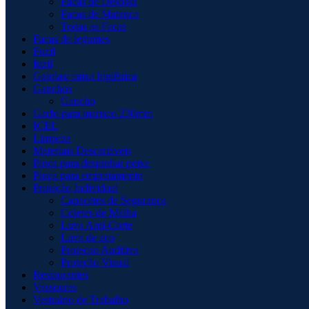
Facas de Desossa
Facas de Matança
Todas as Facas
Facas de legumes
Fuzil
fuzil
Gaiolas/ caixa higiênica
Ganchos
Gancho
Garfo para marisco 230mm
ICEL
Limpeza
Materiais Descartáveis
Pinça para despinhar peixe
Pinça para empratamento
Proteção Individual
Capacetes de Segurança
Coletes de Malha
Luva Anti-Corte
Luva de aço
Proteçao Auditiva
Proteção Visual
Restaurantes
Vassouras
Vestuário de Trabalho