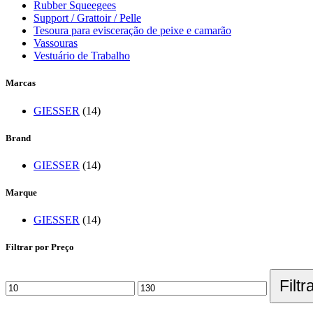
Rubber Squeegees
Support / Grattoir / Pelle
Tesoura para evisceração de peixe e camarão
Vassouras
Vestuário de Trabalho
Marcas
GIESSER
(14)
Brand
GIESSER
(14)
Marque
GIESSER
(14)
Filtrar por Preço
Filtr