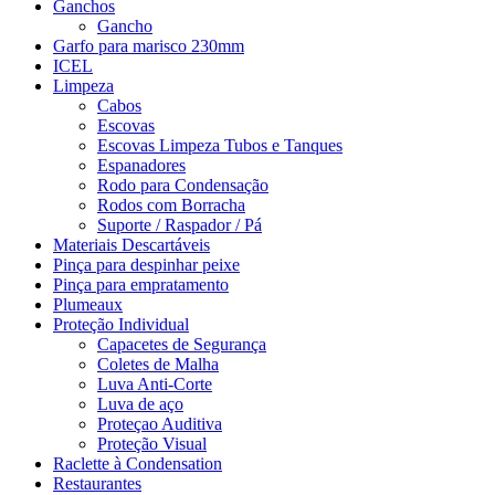
Ganchos
Gancho
Garfo para marisco 230mm
ICEL
Limpeza
Cabos
Escovas
Escovas Limpeza Tubos e Tanques
Espanadores
Rodo para Condensação
Rodos com Borracha
Suporte / Raspador / Pá
Materiais Descartáveis
Pinça para despinhar peixe
Pinça para empratamento
Plumeaux
Proteção Individual
Capacetes de Segurança
Coletes de Malha
Luva Anti-Corte
Luva de aço
Proteçao Auditiva
Proteção Visual
Raclette à Condensation
Restaurantes