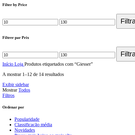
Filter by Price
Filtr
Filtrer par Prix
Filtr
Início
Loja
Produtos etiquetados com “Giesser”
A mostrar 1–12 de 14 resultados
Exibir sidebar
Mostrar
Todos
Filtros
Ordenar por
Popularidade
Classificação média
Novidades