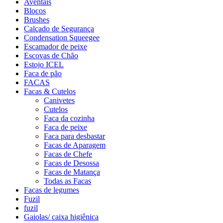
Aventais
Blocos
Brushes
Calçado de Segurança
Condensation Squeegee
Escamador de peixe
Escovas de Chão
Estojo ICEL
Faca de pão
FACAS
Facas & Cutelos
Canivetes
Cutelos
Faca da cozinha
Faca de peixe
Faca para desbastar
Facas de Aparagem
Facas de Chefe
Facas de Desossa
Facas de Matança
Todas as Facas
Facas de legumes
Fuzil
fuzil
Gaiolas/ caixa higiênica