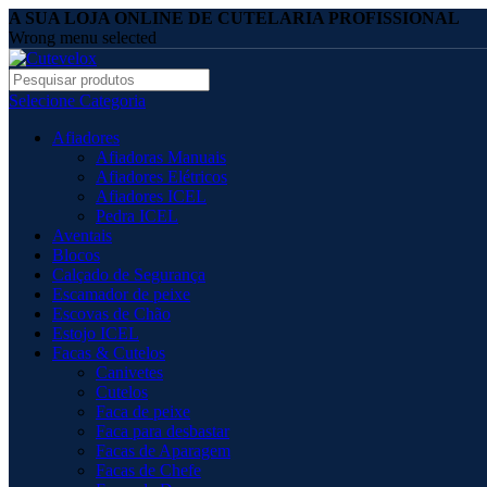
A SUA LOJA ONLINE DE CUTELARIA PROFISSIONAL
Wrong menu selected
Selecione Categoria
Afiadores
Afiadoras Manuais
Afiadores Elétricos
Afiadores ICEL
Pedra ICEL
Aventais
Blocos
Calçado de Segurança
Escamador de peixe
Escovas de Chão
Estojo ICEL
Facas & Cutelos
Canivetes
Cutelos
Faca de peixe
Faca para desbastar
Facas de Aparagem
Facas de Chefe