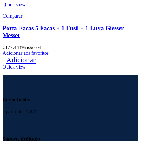
Quick view
Comparar
Porta-Facas 5 Facas + 1 Fusil + 1 Luva Giesser
Messer
€
177.34
IVA não incl.
Adicionar aos favoritos
Adicionar
Quick view
Envio Grátis
a partir de 150€*
Suporte dedicado