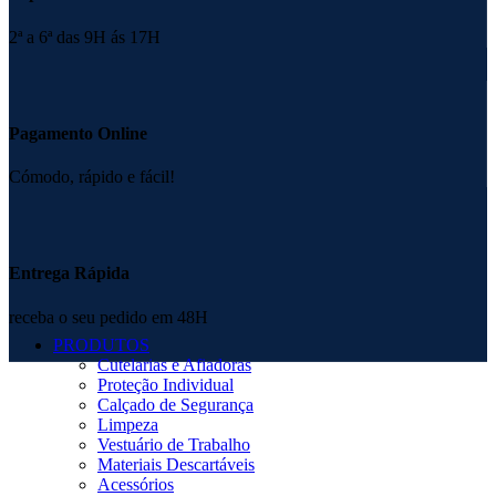
2ª a 6ª das 9H ás 17H
Pagamento Online
Cómodo, rápido e fácil!
Entrega Rápida
receba o seu pedido em 48H
PRODUTOS
Cutelarias e Afiadoras
Proteção Individual
Calçado de Segurança
Limpeza
Vestuário de Trabalho
Materiais Descartáveis
Acessórios