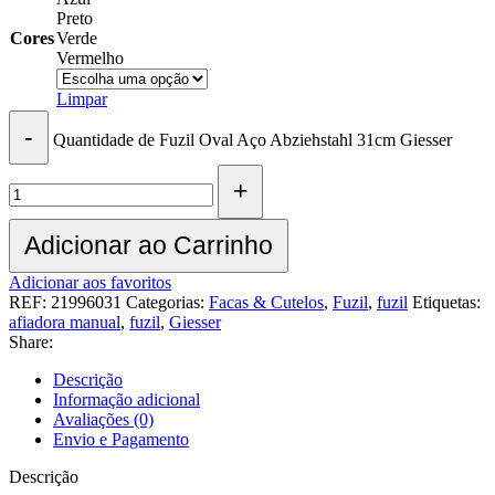
Preto
Cores
Verde
Vermelho
Limpar
Quantidade de Fuzil Oval Aço Abziehstahl 31cm Giesser
Adicionar ao Carrinho
Adicionar aos favoritos
REF:
21996031
Categorias:
Facas & Cutelos
,
Fuzil
,
fuzil
Etiquetas:
afiadora manual
,
fuzil
,
Giesser
Share:
Descrição
Informação adicional
Avaliações (0)
Envio e Pagamento
Descrição