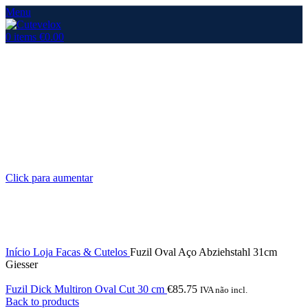
Menu
0
items
€
0.00
Click para aumentar
Início
Loja
Facas & Cutelos
Fuzil Oval Aço Abziehstahl 31cm
Giesser
Fuzil Dick Multiron Oval Cut 30 cm
€
85.75
IVA não incl.
Back to products