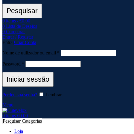
Pesquisar
0
items
/
€
0.00
0
Lista de Desejos
0
Comparar
Entrar / Registar
Entrar
Criar Conta
Nome de utilizador ou email
*
Password
*
Iniciar sessão
Perdeu sua senha?
Lembrar
Menu
0
items
€
0.00
Pesquisar Categorias
Loja