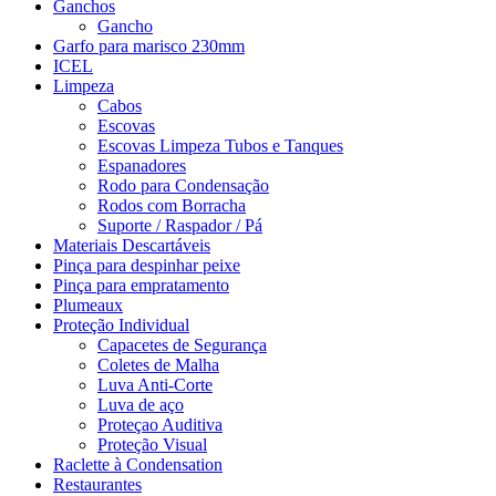
Ganchos
Gancho
Garfo para marisco 230mm
ICEL
Limpeza
Cabos
Escovas
Escovas Limpeza Tubos e Tanques
Espanadores
Rodo para Condensação
Rodos com Borracha
Suporte / Raspador / Pá
Materiais Descartáveis
Pinça para despinhar peixe
Pinça para empratamento
Plumeaux
Proteção Individual
Capacetes de Segurança
Coletes de Malha
Luva Anti-Corte
Luva de aço
Proteçao Auditiva
Proteção Visual
Raclette à Condensation
Restaurantes