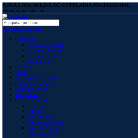
A SUA LOJA ONLINE DE CUTELARIA PROFISSIONAL
Wrong menu selected
Selecione Categoria
Afiadores
Afiadoras Manuais
Afiadores Elétricos
Afiadores ICEL
Pedra ICEL
Aventais
Blocos
Calçado de Segurança
Escamador de peixe
Escovas de Chão
Estojo ICEL
Facas & Cutelos
Canivetes
Cutelos
Faca de peixe
Faca para desbastar
Facas de Aparagem
Facas de Chefe