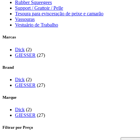
Rubber Squeegees
Support / Grattoir / Pelle
Tesoura para evisceração de peixe e camarão
Vassouras
Vestuário de Trabalho
Marcas
Dick
(2)
GIESSER
(27)
Brand
Dick
(2)
GIESSER
(27)
Marque
Dick
(2)
GIESSER
(27)
Filtrar por Preço