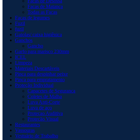
Facas de Desossa
Facas de Matança
Todas as Facas
Facas de legumes
Fuzil
fuzil
Gaiolas/ caixa higiênica
Ganchos
Gancho
Garfo para marisco 230mm
ICEL
Limpeza
Materiais Descartáveis
Pinça para despinhar peixe
Pinça para empratamento
Proteção Individual
Capacetes de Segurança
Coletes de Malha
Luva Anti-Corte
Luva de aço
Proteçao Auditiva
Proteção Visual
Restaurantes
Vassouras
Vestuário de Trabalho