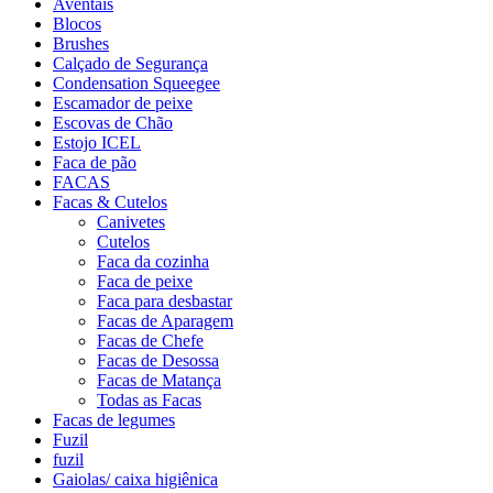
Aventais
Blocos
Brushes
Calçado de Segurança
Condensation Squeegee
Escamador de peixe
Escovas de Chão
Estojo ICEL
Faca de pão
FACAS
Facas & Cutelos
Canivetes
Cutelos
Faca da cozinha
Faca de peixe
Faca para desbastar
Facas de Aparagem
Facas de Chefe
Facas de Desossa
Facas de Matança
Todas as Facas
Facas de legumes
Fuzil
fuzil
Gaiolas/ caixa higiênica