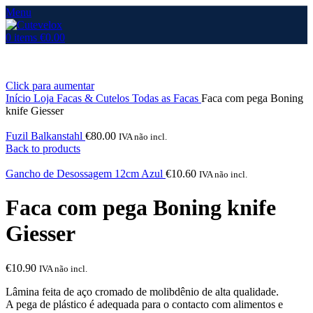
Menu
0
items
€
0.00
Click para aumentar
Início
Loja
Facas & Cutelos
Todas as Facas
Faca com pega Boning
knife Giesser
Fuzil Balkanstahl
€
80.00
IVA não incl.
Back to products
Gancho de Desossagem 12cm Azul
€
10.60
IVA não incl.
Faca com pega Boning knife
Giesser
€
10.90
IVA não incl.
Lâmina feita de aço cromado de molibdênio de alta qualidade.
A pega de plástico é adequada para o contacto com alimentos e