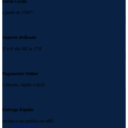
Envio Grátis
a partir de 150€*
Suporte dedicado
2ª a 6ª das 9H ás 17H
Pagamento Online
Cómodo, rápido e fácil!
Entrega Rápida
receba o seu pedido em 48H