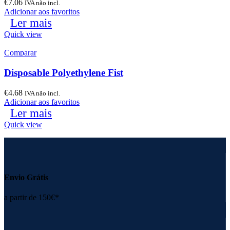
€
7.06
IVA não incl.
Adicionar aos favoritos
Ler mais
Quick view
Comparar
Disposable Polyethylene Fist
€
4.68
IVA não incl.
Adicionar aos favoritos
Ler mais
Quick view
Envio Grátis
a partir de 150€*