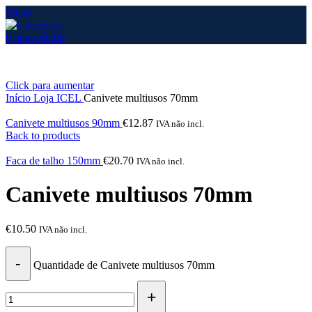
Menu
0
items
€
0.00
Click para aumentar
Início
Loja
ICEL
Canivete multiusos 70mm
Canivete multiusos 90mm
€
12.87
IVA não incl.
Back to products
Faca de talho 150mm
€
20.70
IVA não incl.
Canivete multiusos 70mm
€
10.50
IVA não incl.
Quantidade de Canivete multiusos 70mm