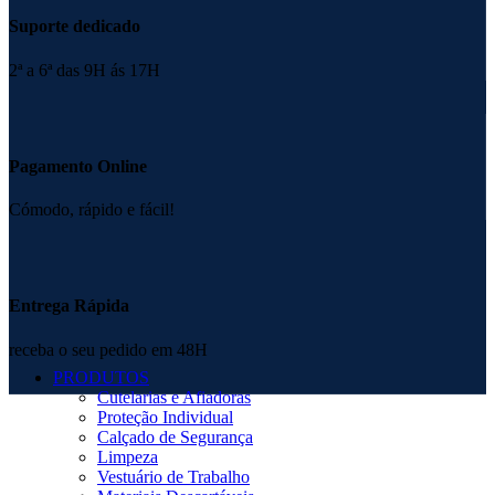
Suporte dedicado
2ª a 6ª das 9H ás 17H
Pagamento Online
Cómodo, rápido e fácil!
Entrega Rápida
receba o seu pedido em 48H
PRODUTOS
Cutelarias e Afiadoras
Proteção Individual
Calçado de Segurança
Limpeza
Vestuário de Trabalho