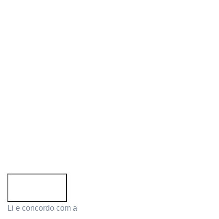
Siga-nos:
Subscreva a newsletter!
Email address:
Li e concordo com a
Política de Privacidade