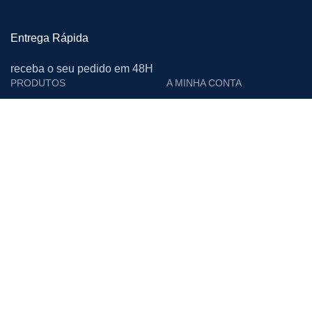
Entrega Rápida
receba o seu pedido em 48H
PRODUTOS
A MINHA CONTA
Cutelarias e Afiadoras
Login
Proteção Individual
Editar Conta
Calçado de Segurança
Encomendas
Limpeza
Moradas
Vestuário de Trabalho
Downloads
Materiais Descartáveis
Lista de Desejos
Acessórios