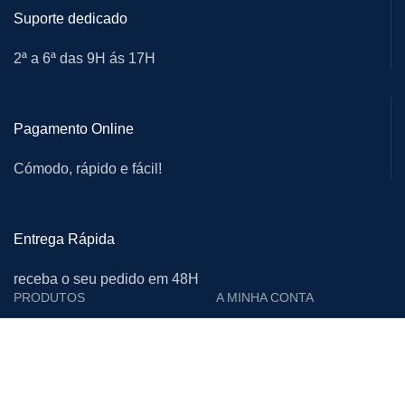
Suporte dedicado
2ª a 6ª das 9H ás 17H
Pagamento Online
Cómodo, rápido e fácil!
Entrega Rápida
receba o seu pedido em 48H
PRODUTOS
A MINHA CONTA
Cutelarias e Afiadoras
Login
Proteção Individual
Editar Conta
Calçado de Segurança
Encomendas