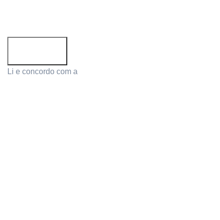
Li e concordo com a
Política de Privacidade
PRODUCTS
MY ACCOUNT