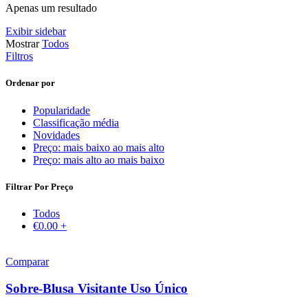
Apenas um resultado
Exibir sidebar
Mostrar
Todos
Filtros
Ordenar por
Popularidade
Classificação média
Novidades
Preço: mais baixo ao mais alto
Preço: mais alto ao mais baixo
Filtrar Por Preço
Todos
€
0.00
+
Comparar
Sobre-Blusa Visitante Uso Único