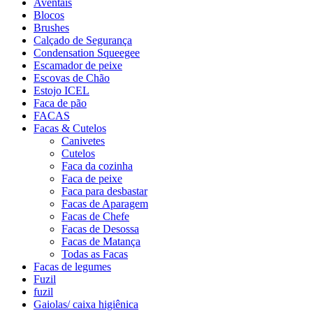
Aventais
Blocos
Brushes
Calçado de Segurança
Condensation Squeegee
Escamador de peixe
Escovas de Chão
Estojo ICEL
Faca de pão
FACAS
Facas & Cutelos
Canivetes
Cutelos
Faca da cozinha
Faca de peixe
Faca para desbastar
Facas de Aparagem
Facas de Chefe
Facas de Desossa
Facas de Matança
Todas as Facas
Facas de legumes
Fuzil
fuzil
Gaiolas/ caixa higiênica