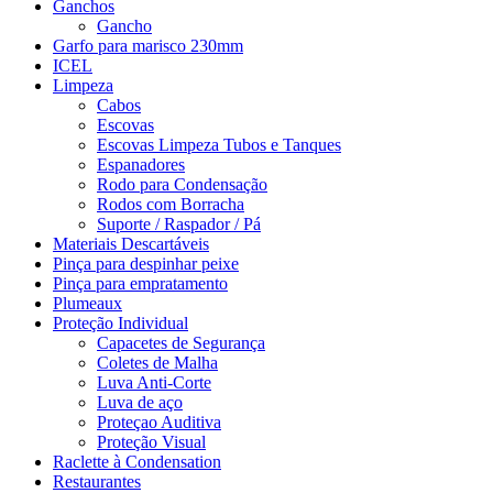
Ganchos
Gancho
Garfo para marisco 230mm
ICEL
Limpeza
Cabos
Escovas
Escovas Limpeza Tubos e Tanques
Espanadores
Rodo para Condensação
Rodos com Borracha
Suporte / Raspador / Pá
Materiais Descartáveis
Pinça para despinhar peixe
Pinça para empratamento
Plumeaux
Proteção Individual
Capacetes de Segurança
Coletes de Malha
Luva Anti-Corte
Luva de aço
Proteçao Auditiva
Proteção Visual
Raclette à Condensation
Restaurantes