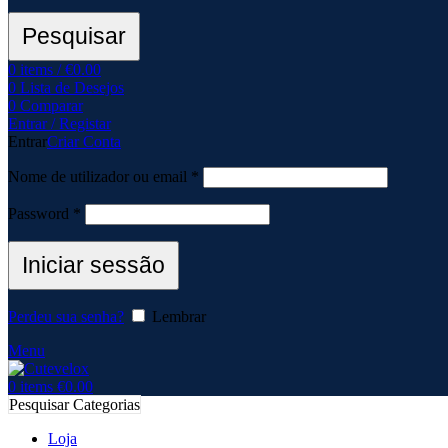
Pesquisar
0
items
/
€
0.00
0
Lista de Desejos
0
Comparar
Entrar / Registar
Entrar
Criar Conta
Nome de utilizador ou email
*
Password
*
Iniciar sessão
Perdeu sua senha?
Lembrar
Menu
0
items
€
0.00
Pesquisar Categorias
Loja