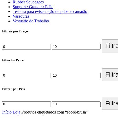
Rubber Squeegees
Support / Grattoir / Pelle
Tesoura para evisceração de peixe e camarão
Vassouras
Vestuário de Trabalho
Filtrar por Preço
Filtr
Filter by Price
Filtr
Filtrer par Prix
Filtr
Início
Loja
Produtos etiquetados com “sobre-blusa”