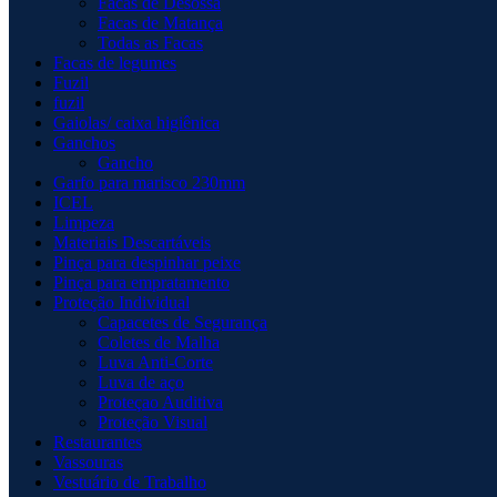
Facas de Desossa
Facas de Matança
Todas as Facas
Facas de legumes
Fuzil
fuzil
Gaiolas/ caixa higiênica
Ganchos
Gancho
Garfo para marisco 230mm
ICEL
Limpeza
Materiais Descartáveis
Pinça para despinhar peixe
Pinça para empratamento
Proteção Individual
Capacetes de Segurança
Coletes de Malha
Luva Anti-Corte
Luva de aço
Proteçao Auditiva
Proteção Visual
Restaurantes
Vassouras
Vestuário de Trabalho