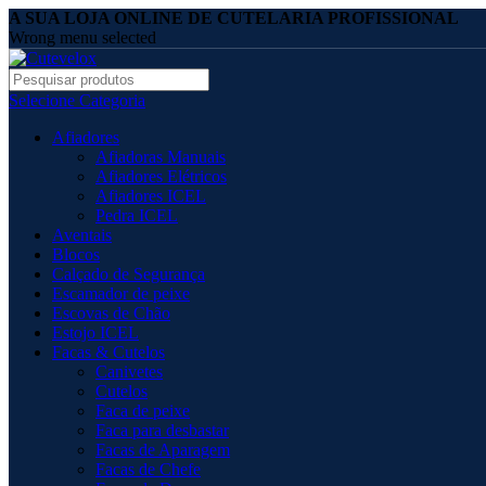
A SUA LOJA ONLINE DE CUTELARIA PROFISSIONAL
Wrong menu selected
Selecione Categoria
Afiadores
Afiadoras Manuais
Afiadores Elétricos
Afiadores ICEL
Pedra ICEL
Aventais
Blocos
Calçado de Segurança
Escamador de peixe
Escovas de Chão
Estojo ICEL
Facas & Cutelos
Canivetes
Cutelos
Faca de peixe
Faca para desbastar
Facas de Aparagem
Facas de Chefe