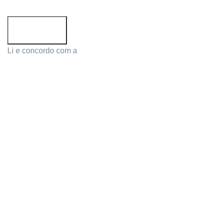
Li e concordo com a
Política de Privacidade
PRODUCTS
MY ACCOUNT
Cutlery and Sharpeners
Login