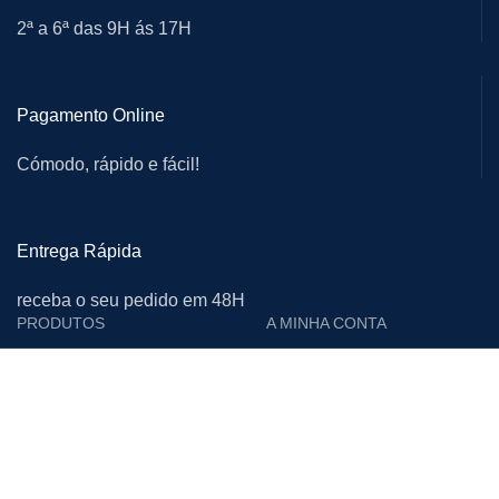
2ª a 6ª das 9H ás 17H
Pagamento Online
Cómodo, rápido e fácil!
Entrega Rápida
receba o seu pedido em 48H
PRODUTOS
A MINHA CONTA
Cutelarias e Afiadoras
Login
Proteção Individual
Editar Conta
Calçado de Segurança
Encomendas
Limpeza
Moradas