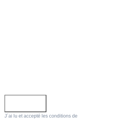
Suivez nous:
Abonner à newsletter!
Email:
J´ai lu et accepté les conditions de
protection des données