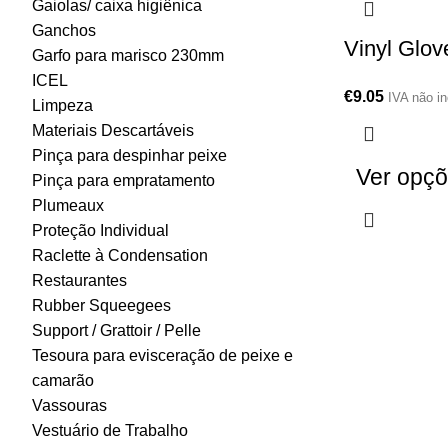
Gaiolas/ caixa higiênica
Ganchos
Vinyl Glov
Garfo para marisco 230mm
ICEL
€
9.05
IVA não in
Limpeza
Materiais Descartáveis
Pinça para despinhar peixe
Ver opç
Pinça para empratamento
Plumeaux
Proteção Individual
Raclette à Condensation
Restaurantes
Rubber Squeegees
Support / Grattoir / Pelle
Tesoura para evisceração de peixe e
camarão
Vassouras
Vestuário de Trabalho