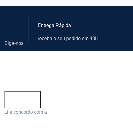
Entrega Rápida
receba o seu pedido em 48H
Siga-nos:
Subscreva a newsletter!
Email address:
Li e concordo com a
Política de Privacidade