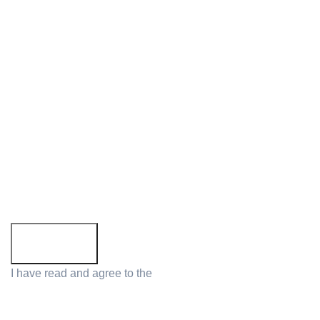
Follow us:
Subscribe to newsletter!
Email address:
I have read and agree to the
Privacy Policy