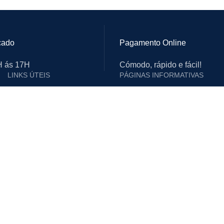
cado
Pagamento Online
9H ás 17H
Cómodo, rápido e fácil!
LINKS ÚTEIS
PÁGINAS INFORMATIVAS
Contactos
Política de Privacidade
Notícias
Envio
Termos e Condições