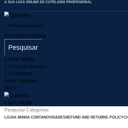
A SUA LOJA ONLINE DE CUTELARIA PROFISSIONAL
Selecione Categoria
Pesquisar
0
items
/
€
0.00
0
Lista de Desejos
0
Comparar
Entrar / Registar
Menu
0
items
€
0.00
Pesquisar Categorias
LOJA
A MINHA CONTA
NOVIDADES
REFUND AND RETURNS POLICY
C