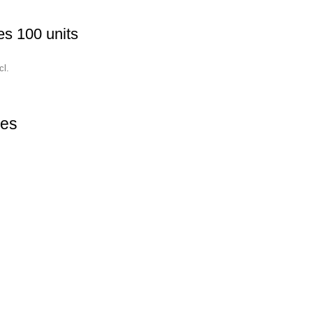
es 100 units
cl.
ões