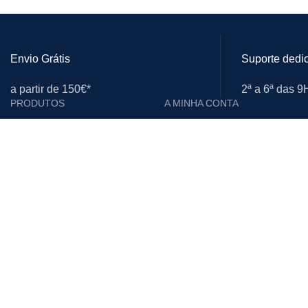
Envio Grátis
Suporte dedi
a partir de 150€*
2ª a 6ª das 
PRODUTOS
A MINHA CONTA
Cutelarias e Afiadoras
Login
Proteção Individual
Editar Conta
Calçado de Segurança
Encomendas
Limpeza
Moradas
Vestuário de Trabalho
Downloads
Materiais Descartáveis
Lista de Desejos
Acessórios