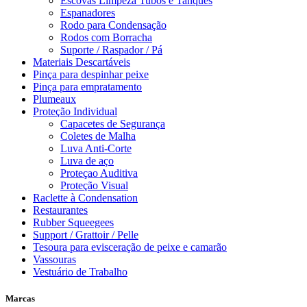
Escovas Limpeza Tubos e Tanques
Espanadores
Rodo para Condensação
Rodos com Borracha
Suporte / Raspador / Pá
Materiais Descartáveis
Pinça para despinhar peixe
Pinça para empratamento
Plumeaux
Proteção Individual
Capacetes de Segurança
Coletes de Malha
Luva Anti-Corte
Luva de aço
Proteçao Auditiva
Proteção Visual
Raclette à Condensation
Restaurantes
Rubber Squeegees
Support / Grattoir / Pelle
Tesoura para evisceração de peixe e camarão
Vassouras
Vestuário de Trabalho
Marcas