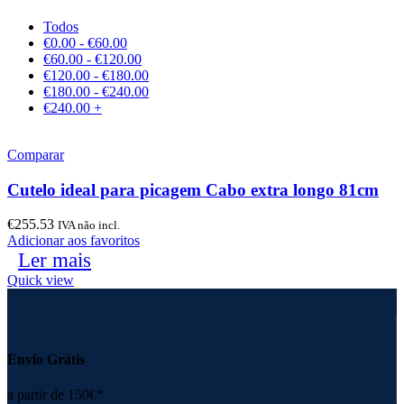
Todos
€
0.00
-
€
60.00
€
60.00
-
€
120.00
€
120.00
-
€
180.00
€
180.00
-
€
240.00
€
240.00
+
Comparar
Cutelo ideal para picagem Cabo extra longo 81cm
€
255.53
IVA não incl.
Adicionar aos favoritos
Ler mais
Quick view
Envio Grátis
a partir de 150€*