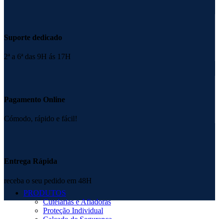
Suporte dedicado
2ª a 6ª das 9H ás 17H
Pagamento Online
Cómodo, rápido e fácil!
Entrega Rápida
receba o seu pedido em 48H
PRODUTOS
Cutelarias e Afiadoras
Proteção Individual