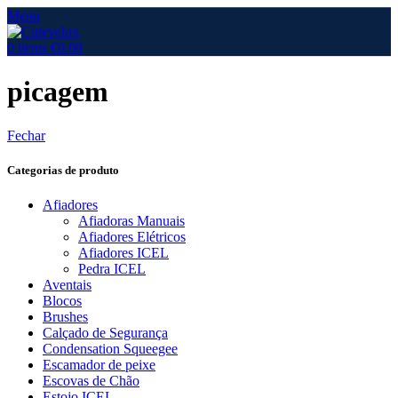
Menu
0
items
€
0.00
picagem
Fechar
Categorias de produto
Afiadores
Afiadoras Manuais
Afiadores Elétricos
Afiadores ICEL
Pedra ICEL
Aventais
Blocos
Brushes
Calçado de Segurança
Condensation Squeegee
Escamador de peixe
Escovas de Chão
Estojo ICEL