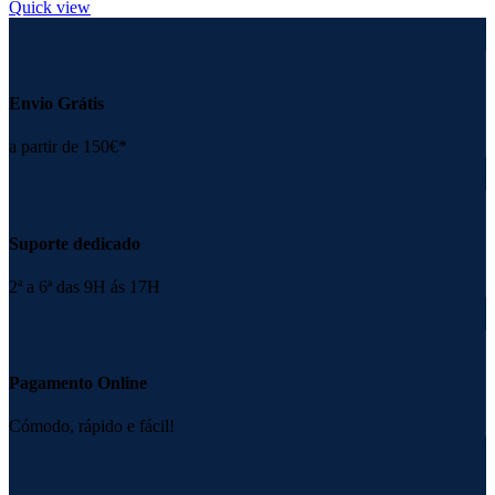
Quick view
Envio Grátis
a partir de 150€*
Suporte dedicado
2ª a 6ª das 9H ás 17H
Pagamento Online
Cómodo, rápido e fácil!