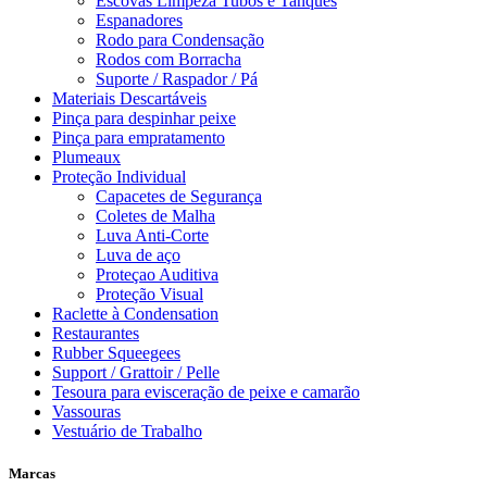
Escovas Limpeza Tubos e Tanques
Espanadores
Rodo para Condensação
Rodos com Borracha
Suporte / Raspador / Pá
Materiais Descartáveis
Pinça para despinhar peixe
Pinça para empratamento
Plumeaux
Proteção Individual
Capacetes de Segurança
Coletes de Malha
Luva Anti-Corte
Luva de aço
Proteçao Auditiva
Proteção Visual
Raclette à Condensation
Restaurantes
Rubber Squeegees
Support / Grattoir / Pelle
Tesoura para evisceração de peixe e camarão
Vassouras
Vestuário de Trabalho
Marcas