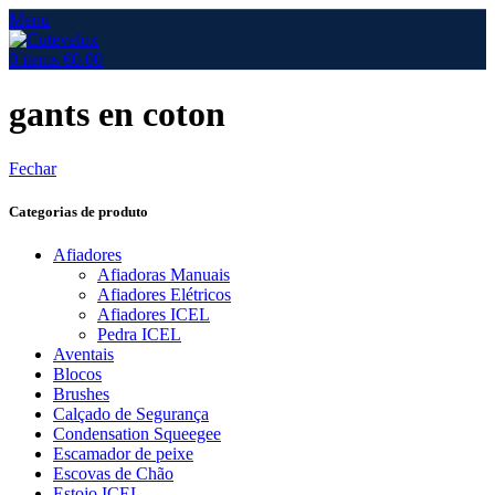
Menu
0
items
€
0.00
gants en coton
Fechar
Categorias de produto
Afiadores
Afiadoras Manuais
Afiadores Elétricos
Afiadores ICEL
Pedra ICEL
Aventais
Blocos
Brushes
Calçado de Segurança
Condensation Squeegee
Escamador de peixe
Escovas de Chão
Estojo ICEL