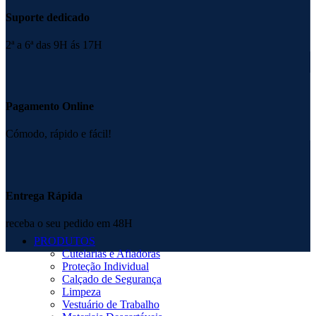
Suporte dedicado
2ª a 6ª das 9H ás 17H
Pagamento Online
Cómodo, rápido e fácil!
Entrega Rápida
receba o seu pedido em 48H
PRODUTOS
Cutelarias e Afiadoras
Proteção Individual
Calçado de Segurança
Limpeza
Vestuário de Trabalho