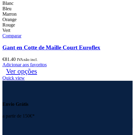
Blanc
Bleu
Marron
Orange
Rouge
Vert
Comparar
Gant en Cotte de Maille Court Euroflex
€
81.40
IVA não incl.
Adicionar aos favoritos
Ver opções
Quick view
Envio Grátis
a partir de 150€*