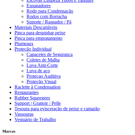
Escovas Limpeza Tubos e Tanques
Espanadores
Rodo para Condensação
Rodos com Borracha
Suporte / Raspador / Pá
Materiais Descartáveis
Pinça para despinhar peixe
Pinça para empratamento
Plumeaux
Proteção Individual
Capacetes de Segurança
Coletes de Malha
Luva Anti-Corte
Luva de aço
Proteçao Auditiva
Proteção Visual
Raclette à Condensation
Restaurantes
Rubber Squeegees
Support / Grattoir / Pelle
Tesoura para evisceração de peixe e camarão
Vassouras
Vestuário de Trabalho
Marcas