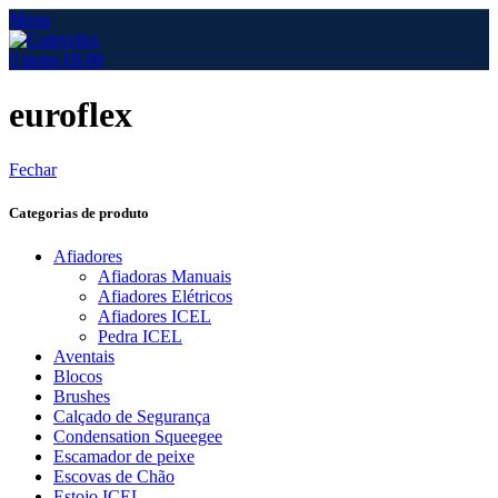
Menu
0
items
€
0.00
euroflex
Fechar
Categorias de produto
Afiadores
Afiadoras Manuais
Afiadores Elétricos
Afiadores ICEL
Pedra ICEL
Aventais
Blocos
Brushes
Calçado de Segurança
Condensation Squeegee
Escamador de peixe
Escovas de Chão
Estojo ICEL