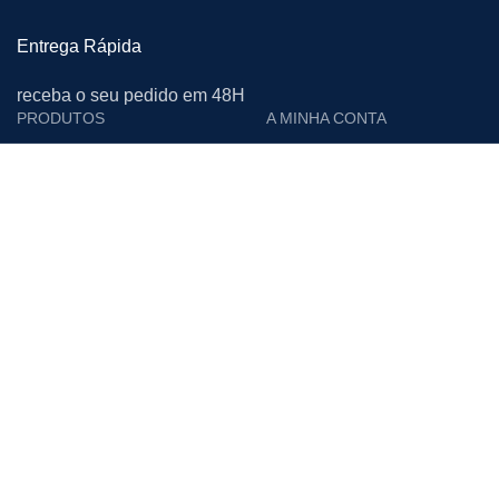
Entrega Rápida
receba o seu pedido em 48H
PRODUTOS
A MINHA CONTA
Cutelarias e Afiadoras
Login
Proteção Individual
Editar Conta
Calçado de Segurança
Encomendas
Limpeza
Moradas
Vestuário de Trabalho
Downloads
Materiais Descartáveis
Lista de Desejos
Acessórios