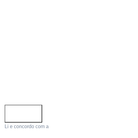
Siga-nos:
Subscreva a newsletter!
Email address:
Li e concordo com a
Política de Privacidade