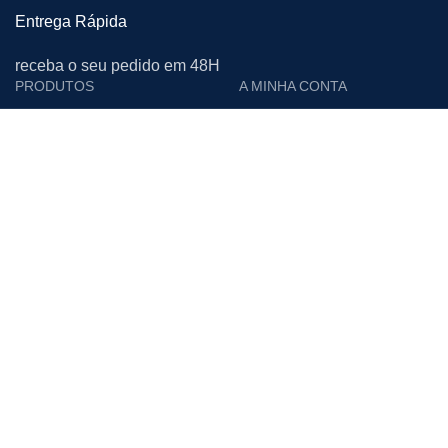
Entrega Rápida
receba o seu pedido em 48H
PRODUTOS
A MINHA CONTA
Cutelarias e Afiadoras
Login
Proteção Individual
Editar Conta
Calçado de Segurança
Encomendas
Limpeza
Moradas
Vestuário de Trabalho
Downloads
Materiais Descartáveis
Lista de Desejos
Acessórios