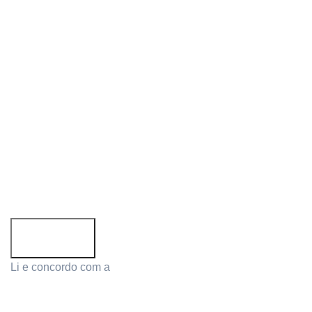
Siga-nos:
Subscreva a newsletter!
Email address:
Li e concordo com a
Política de Privacidade