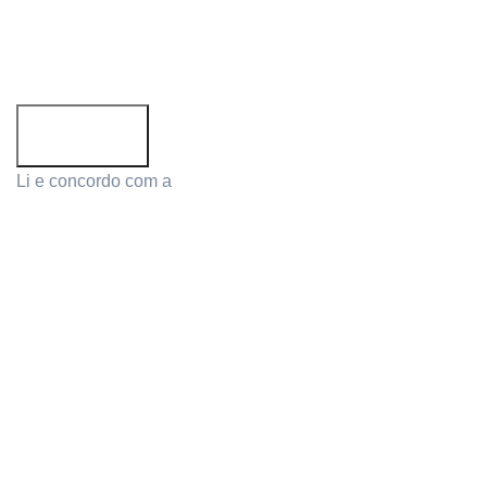
Email address:
Li e concordo com a
Política de Privacidade
PRODUCTS
MY ACCOUNT