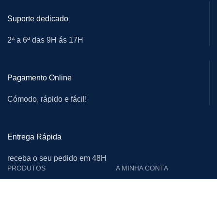
Suporte dedicado
2ª a 6ª das 9H ás 17H
Pagamento Online
Cómodo, rápido e fácil!
Entrega Rápida
receba o seu pedido em 48H
PRODUTOS
A MINHA CONTA
Cutelarias e Afiadoras
Login
Proteção Individual
Editar Conta