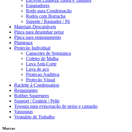
Escovas Limpeza Tubos e Tanques
Espanadores
Rodo para Condensação
Rodos com Borracha
Suporte / Raspador / Pá
Materiais Descartáveis
Pinça para despinhar peixe
Pinça para empratamento
Plumeaux
Proteção Individual
Capacetes de Segurança
Coletes de Malha
Luva Anti-Corte
Luva de aço
Proteçao Auditiva
Proteção Visual
Raclette à Condensation
Restaurantes
Rubber Squeegees
Support / Grattoir / Pelle
Tesoura para evisceração de peixe e camarão
Vassouras
Vestuário de Trabalho
Marcas