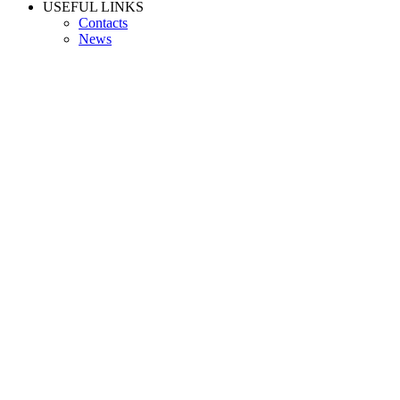
USEFUL LINKS
Contacts
News
INFO PAGES
Privacy Policy
Shipping
Terms and Conditions