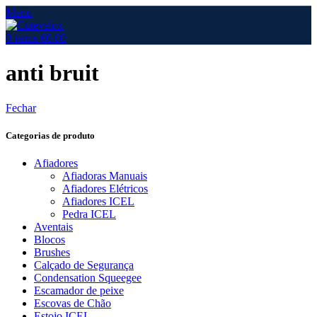
Menu
0
items
€
0.00
anti bruit
Fechar
Categorias de produto
Afiadores
Afiadoras Manuais
Afiadores Elétricos
Afiadores ICEL
Pedra ICEL
Aventais
Blocos
Brushes
Calçado de Segurança
Condensation Squeegee
Escamador de peixe
Escovas de Chão
Estojo ICEL