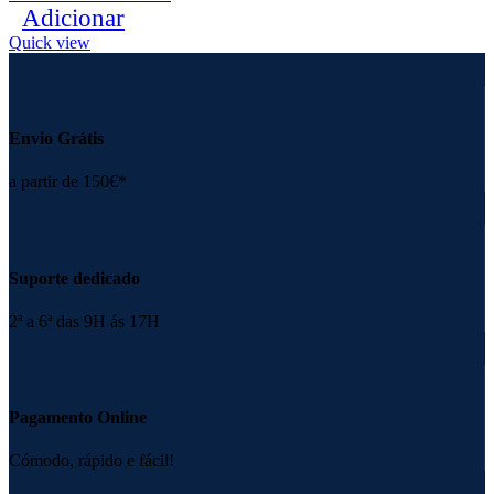
Adicionar
Quick view
Envio Grátis
a partir de 150€*
Suporte dedicado
2ª a 6ª das 9H ás 17H
Pagamento Online
Cómodo, rápido e fácil!