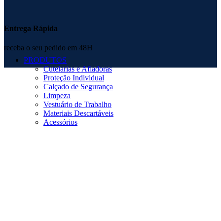
Entrega Rápida
receba o seu pedido em 48H
PRODUTOS
Cutelarias e Afiadoras
Proteção Individual
Calçado de Segurança
Limpeza
Vestuário de Trabalho
Materiais Descartáveis
Acessórios