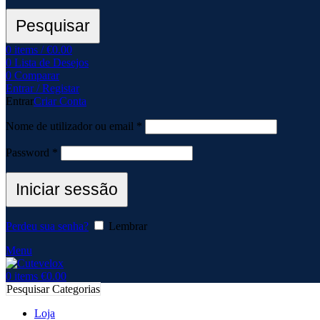
Pesquisar
0
items
/
€
0.00
0
Lista de Desejos
0
Comparar
Entrar / Registar
Entrar
Criar Conta
Nome de utilizador ou email
*
Password
*
Iniciar sessão
Perdeu sua senha?
Lembrar
Menu
0
items
€
0.00
Pesquisar Categorias
Loja