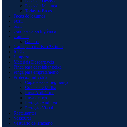
Facas de Desossa
Facas de Matança
Todas as Facas
Facas de legumes
Fuzil
fuzil
Gaiolas/ caixa higiênica
Ganchos
Gancho
Garfo para marisco 230mm
ICEL
Limpeza
Materiais Descartáveis
Pinça para despinhar peixe
Pinça para empratamento
Proteção Individual
Capacetes de Segurança
Coletes de Malha
Luva Anti-Corte
Luva de aço
Proteçao Auditiva
Proteção Visual
Restaurantes
Vassouras
Vestuário de Trabalho