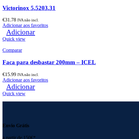
Victorinox 5.5203.31
€
31.78
IVA não incl.
Adicionar aos favoritos
Adicionar
Quick view
Comparar
Faca para desbastar 200mm – ICEL
€
15.99
IVA não incl.
Adicionar aos favoritos
Adicionar
Quick view
Envio Grátis
a partir de 150€*