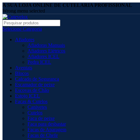
A SUA LOJA ONLINE DE CUTELARIA PROFISSIONAL
Wrong menu selected
Selecione Categoria
Afiadores
Afiadoras Manuais
Afiadores Elétricos
Afiadores ICEL
Pedra ICEL
Aventais
Blocos
Calçado de Segurança
Escamador de peixe
Escovas de Chão
Estojo ICEL
Facas & Cutelos
Canivetes
Cutelos
Faca de peixe
Faca para desbastar
Facas de Aparagem
Facas de Chefe