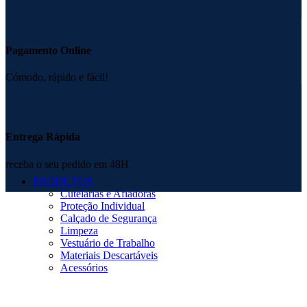
Pagamento Online
Cómodo, rápido e fácil!
Entrega Rápida
receba o seu pedido em 48H
PRODUTOS
Cutelarias e Afiadoras
Proteção Individual
Calçado de Segurança
Limpeza
Vestuário de Trabalho
Materiais Descartáveis
Acessórios