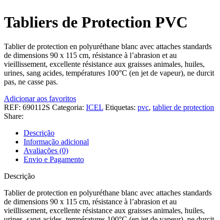
Tabliers de Protection PVC
Tablier de protection en polyuréthane blanc avec attaches standards
de dimensions 90 x 115 cm, résistance à l’abrasion et au
vieillissement, excellente résistance aux graisses animales, huiles,
urines, sang acides, températures 100°C (en jet de vapeur), ne durcit
pas, ne casse pas.
Adicionar aos favoritos
REF:
690112S
Categoria:
ICEL
Etiquetas:
pvc
,
tablier de protection
Share:
Descrição
Informação adicional
Avaliações (0)
Envio e Pagamento
Descrição
Tablier de protection en polyuréthane blanc avec attaches standards
de dimensions 90 x 115 cm, résistance à l’abrasion et au
vieillissement, excellente résistance aux graisses animales, huiles,
urines, sang acides, températures 100°C (en jet de vapeur), ne durcit