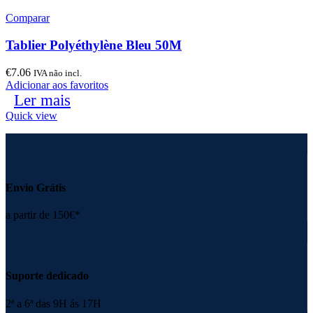
Comparar
Tablier Polyéthylène Bleu 50M
€
7.06
IVA não incl.
Adicionar aos favoritos
Ler mais
Quick view
Envio Grátis
a partir de 150€*
Suporte dedicado
2ª a 6ª das 9H ás 17H