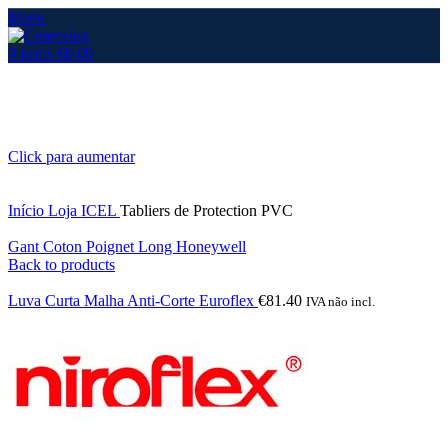
Menu
0
items
€
0.00
Click para aumentar
Início
Loja
ICEL
Tabliers de Protection PVC
Gant Coton Poignet Long Honeywell
Back to products
Luva Curta Malha Anti-Corte Euroflex
€
81.40
IVA não incl.