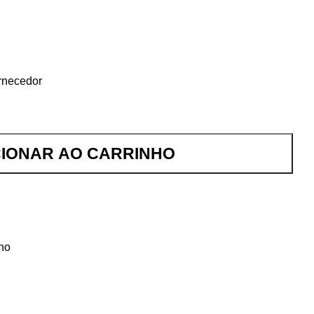
rnecedor
CIONAR AO CARRINHO
lho