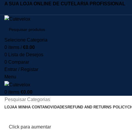
A SUA LOJA ONLINE DE CUTELARIA PROFISSIONAL
Selecione Categoria
0
items
/
€
0.00
0
Lista de Desejos
0
Comparar
Entrar / Registar
Menu
0
items
€
0.00
Pesquisar Categorias
LOJA
A MINHA CONTA
NOVIDADES
REFUND AND RETURNS POLICY
C
Click para aumentar