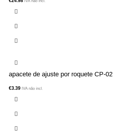
€
24.98
IVA não incl.
apacete de ajuste por roquete CP-02
€
3.39
IVA não incl.