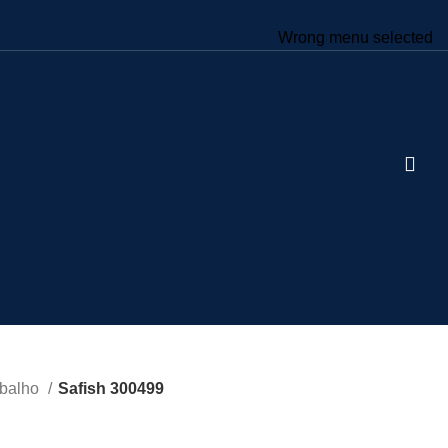
Wrong menu selected
abalho
Safish 300499