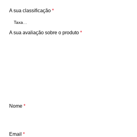
A sua classificação
*
A sua avaliação sobre o produto
*
Nome
*
Email
*