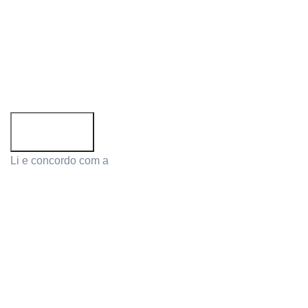
Siga-nos:
Subscreva a newsletter!
Email address:
Li e concordo com a
Política de Privacidade