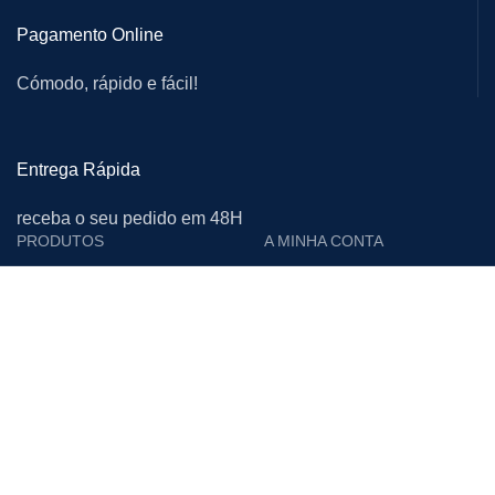
Pagamento Online
Cómodo, rápido e fácil!
Entrega Rápida
receba o seu pedido em 48H
PRODUTOS
A MINHA CONTA
Cutelarias e Afiadoras
Login
Proteção Individual
Editar Conta
Calçado de Segurança
Encomendas
Limpeza
Moradas
Vestuário de Trabalho
Downloads
Materiais Descartáveis
Lista de Desejos