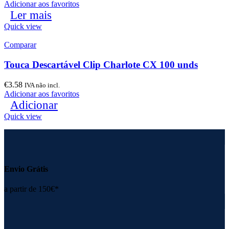
Adicionar aos favoritos
Ler mais
Quick view
Comparar
Touca Descartável Clip Charlote CX 100 unds
€
3.58
IVA não incl.
Adicionar aos favoritos
Adicionar
Quick view
Envio Grátis
a partir de 150€*