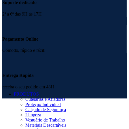
Suporte dedicado
2ª a 6ª das 9H ás 17H
Pagamento Online
Cómodo, rápido e fácil!
Entrega Rápida
receba o seu pedido em 48H
PRODUTOS
Cutelarias e Afiadoras
Proteção Individual
Calçado de Segurança
Limpeza
Vestuário de Trabalho
Materiais Descartáveis