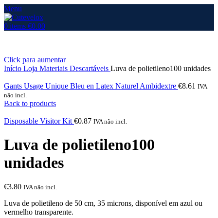
Menu
0
items
€
0.00
Click para aumentar
Início
Loja
Materiais Descartáveis
Luva de polietileno100 unidades
Gants Usage Unique Bleu en Latex Naturel Ambidextre
€
8.61
IVA
não incl.
Back to products
Disposable Visitor Kit
€
0.87
IVA não incl.
Luva de polietileno100
unidades
€
3.80
IVA não incl.
Luva de polietileno de 50 cm, 35 microns, disponível em azul ou
vermelho transparente.