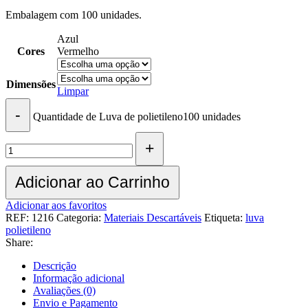
Embalagem com 100 unidades.
Azul
Cores
Vermelho
Dimensões
Limpar
Quantidade de Luva de polietileno100 unidades
Adicionar ao Carrinho
Adicionar aos favoritos
REF:
1216
Categoria:
Materiais Descartáveis
Etiqueta:
luva
polietileno
Share:
Descrição
Informação adicional
Avaliações (0)
Envio e Pagamento