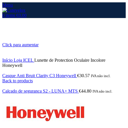
Menu
0
items
€
0.00
Click para aumentar
Início
Loja
ICEL
Lunette de Protection Oculaire Incolore
Honeywell
Casque Anti Bruit Clarity C3 Honeywell
€
30.57
IVA não incl.
Back to products
Calçado de segurança S2 - LUNA+ MTS
€
44.80
IVA não incl.