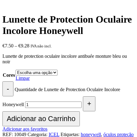
Lunette de Protection Oculaire
Incolore Honeywell
€
7.50
–
€
9.28
IVA não incl.
Lunette de protection oculaire incolore antibuée monture bleu ou
noir
Cores
Limpar
Quantidade de Lunette de Protection Oculaire Incolore
Honeywell
Adicionar ao Carrinho
Adicionar aos favoritos
REF:
10049
Categoria:
ICEL
Etiquetas:
honeywell
,
óculos proteção