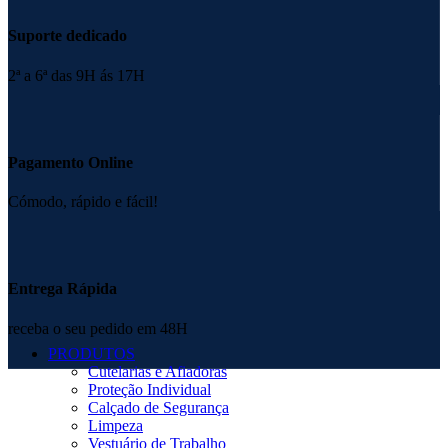
Suporte dedicado
2ª a 6ª das 9H ás 17H
Pagamento Online
Cómodo, rápido e fácil!
Entrega Rápida
receba o seu pedido em 48H
PRODUTOS
Cutelarias e Afiadoras
Proteção Individual
Calçado de Segurança
Limpeza
Vestuário de Trabalho