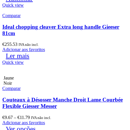
Quick view
Comparar
Ideal chopping cleaver Extra long handle Gieeser
81cm
€
255.53
IVA não incl.
Adicionar aos favoritos
Ler mais
Quick view
Jaune
Noir
Comparar
Couteaux à Désosser Manche Droit Lame Courbée
Flexible Giesser Messer
€
9.67
–
€
11.79
IVA não incl.
Adicionar aos favoritos
Ver opções