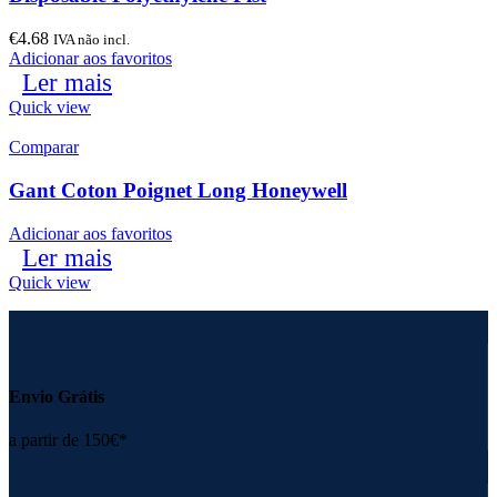
€
4.68
IVA não incl.
Adicionar aos favoritos
Ler mais
Quick view
Comparar
Gant Coton Poignet Long Honeywell
Adicionar aos favoritos
Ler mais
Quick view
Envio Grátis
a partir de 150€*