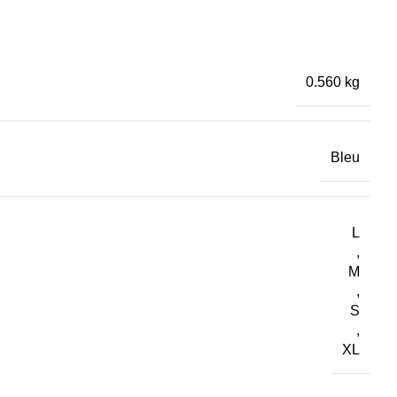
0.560 kg
Bleu
L
,
M
,
S
,
XL