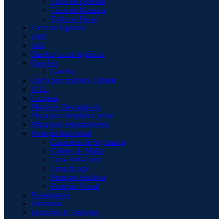
Facas de Desossa
Facas de Matança
Todas as Facas
Facas de legumes
Fuzil
fuzil
Gaiolas/ caixa higiênica
Ganchos
Gancho
Garfo para marisco 230mm
ICEL
Limpeza
Materiais Descartáveis
Pinça para despinhar peixe
Pinça para empratamento
Proteção Individual
Capacetes de Segurança
Coletes de Malha
Luva Anti-Corte
Luva de aço
Proteçao Auditiva
Proteção Visual
Restaurantes
Vassouras
Vestuário de Trabalho