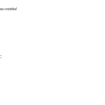
sua cozinha!
°C