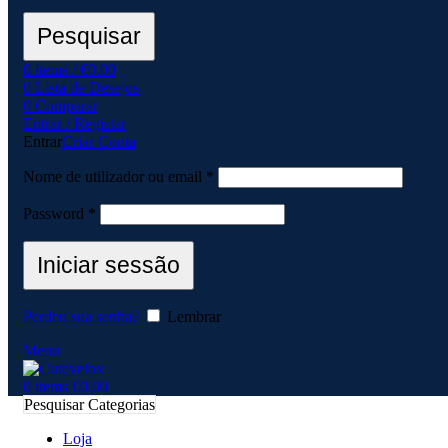
Pesquisar
0
items
/
€
0.00
0
Lista de Desejos
0
Comparar
Entrar / Registar
Entrar
Criar Conta
Nome de utilizador ou email
*
Password
*
Iniciar sessão
Perdeu sua senha?
Lembrar
Menu
0
items
€
0.00
Pesquisar Categorias
Loja