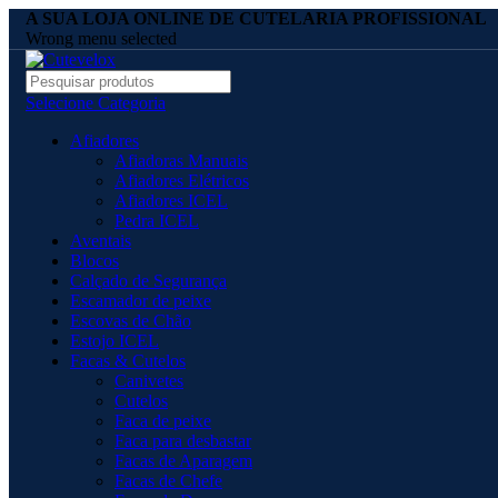
A SUA LOJA ONLINE DE CUTELARIA PROFISSIONAL
Wrong menu selected
Selecione Categoria
Afiadores
Afiadoras Manuais
Afiadores Elétricos
Afiadores ICEL
Pedra ICEL
Aventais
Blocos
Calçado de Segurança
Escamador de peixe
Escovas de Chão
Estojo ICEL
Facas & Cutelos
Canivetes
Cutelos
Faca de peixe
Faca para desbastar
Facas de Aparagem
Facas de Chefe