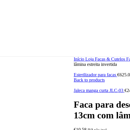
Início
Loja
Facas & Cutelos
F
lâmina estreita invertida
Esterilizador para facas
€
625.
Back to products
Jaleca manga curta JLC-03
€
2
Faca para de
13cm com lâmi
€
10.58
IVA não incl.