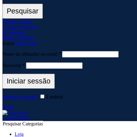
Pesquisar
0
items
/
€
0.00
0
Lista de Desejos
0
Comparar
Entrar / Registar
Entrar
Criar Conta
Nome de utilizador ou email
*
Password
*
Iniciar sessão
Perdeu sua senha?
Lembrar
Menu
0
items
€
0.00
Pesquisar Categorias
Loja