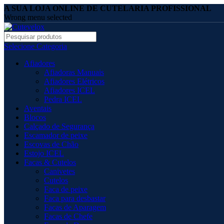
A SUA LOJA ONLINE DE CUTELARIA PROFISSIONAL
Wrong menu selected
Selecione Categoria
Afiadores
Afiadoras Manuais
Afiadores Elétricos
Afiadores ICEL
Pedra ICEL
Aventais
Blocos
Calçado de Segurança
Escamador de peixe
Escovas de Chão
Estojo ICEL
Facas & Cutelos
Canivetes
Cutelos
Faca de peixe
Faca para desbastar
Facas de Aparagem
Facas de Chefe