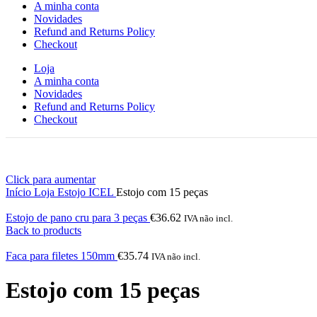
A minha conta
Novidades
Refund and Returns Policy
Checkout
Loja
A minha conta
Novidades
Refund and Returns Policy
Checkout
Click para aumentar
Início
Loja
Estojo ICEL
Estojo com 15 peças
Estojo de pano cru para 3 peças
€
36.62
IVA não incl.
Back to products
Faca para filetes 150mm
€
35.74
IVA não incl.
Estojo com 15 peças