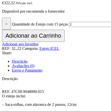
€
322.22
IVA não incl.
Disponível por encomenda a fornecedor
Quantidade de Estojo com 15 peças
Adicionar ao Carrinho
Adicionar aos favoritos
REF:
32.,22
Categoria:
Estojo ICEL
Share:
Descrição
Avaliações (0)
Envio e Pagamento
Descrição
REF: 47C00.9048000.015
O estojo inclui:
– Saca-rolhas, com alavanca de 2 passos, 12cm;