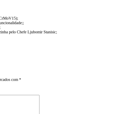
50CrMoV15);
ncionalidade;;
;
zinha pelo Chefe Ljubomir Stanisic;
arcados com
*