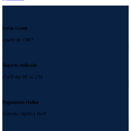
Envio Grátis
a partir de 150€*
Suporte dedicado
2ª a 6ª das 9H ás 17H
Pagamento Online
Cómodo, rápido e fácil!