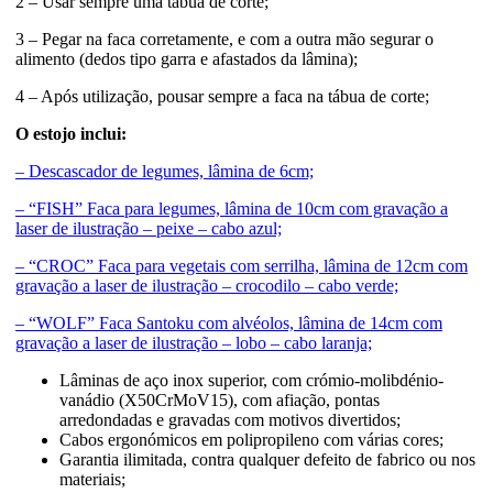
2 – Usar sempre uma tábua de corte;
3 – Pegar na faca corretamente, e com a outra mão segurar o
alimento (dedos tipo garra e afastados da lâmina);
4 – Após utilização, pousar sempre a faca na tábua de corte;
O estojo inclui:
– Descascador de legumes, lâmina de 6cm;
– “FISH” Faca para legumes, lâmina de 10cm com gravação a
laser de ilustração – peixe – cabo azul;
– “CROC” Faca para vegetais com serrilha, lâmina de 12cm com
gravação a laser de ilustração – crocodilo – cabo verde;
– “WOLF” Faca Santoku com alvéolos, lâmina de 14cm com
gravação a laser de ilustração – lobo – cabo laranja;
Lâminas de aço inox superior, com crómio-molibdénio-
vanádio (X50CrMoV15), com afiação, pontas
arredondadas e gravadas com motivos divertidos;
Cabos ergonómicos em polipropileno com várias cores;
Garantia ilimitada, contra qualquer defeito de fabrico ou nos
materiais;