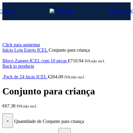
0
items
€
0.0
Menu
Click para aumentar
Início
Loja
Estojo ICEL
Conjunto para criança
Bloco Zanger-ICEL com 10 peças
€
710.94
IVA não incl.
Back to products
.Pack de 24 facas ICEL
€
204.09
IVA não incl.
Conjunto para criança
€
67.38
IVA não incl.
Quantidade de Conjunto para criança