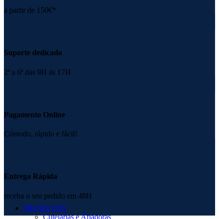
a partir de 150€*
Suporte dedicado
2ª a 6ª das 9H ás 17H
Pagamento Online
Cómodo, rápido e fácil!
Entrega Rápida
receba o seu pedido em 48H
PRODUTOS
Cutelarias e Afiadoras