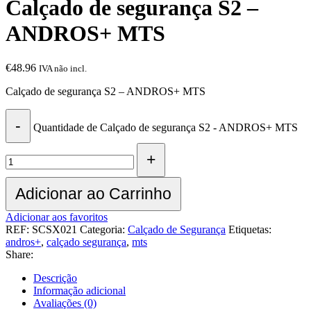
Calçado de segurança S2 –
ANDROS+ MTS
€
48.96
IVA não incl.
Calçado de segurança S2 – ANDROS+ MTS
Quantidade de Calçado de segurança S2 - ANDROS+ MTS
Adicionar ao Carrinho
Adicionar aos favoritos
REF:
SCSX021
Categoria:
Calçado de Segurança
Etiquetas:
andros+
,
calçado segurança
,
mts
Share:
Descrição
Informação adicional
Avaliações (0)