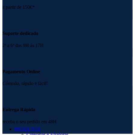
a partir de 150€*
Suporte dedicado
2ª a 6ª das 9H ás 17H
Pagamento Online
Cómodo, rápido e fácil!
Entrega Rápida
receba o seu pedido em 48H
PRODUTOS
Cutelarias e Afiadoras