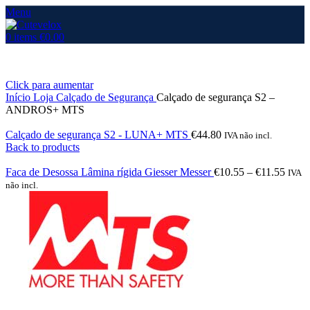
Menu
0
items
€
0.00
Click para aumentar
Início
Loja
Calçado de Segurança
Calçado de segurança S2 –
ANDROS+ MTS
Calçado de segurança S2 - LUNA+ MTS
€
44.80
IVA não incl.
Back to products
Faca de Desossa Lâmina rígida Giesser Messer
€
10.55
–
€
11.55
IVA
não incl.