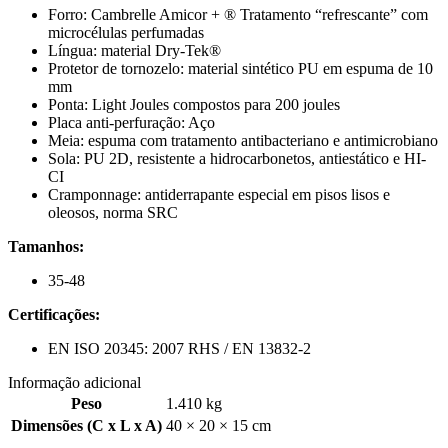
Forro: Cambrelle Amicor + ® Tratamento “refrescante” com
microcélulas perfumadas
Língua: material Dry-Tek®
Protetor de tornozelo: material sintético PU em espuma de 10
mm
Ponta: Light Joules compostos para 200 joules
Placa anti-perfuração: Aço
Meia: espuma com tratamento antibacteriano e antimicrobiano
Sola: PU 2D, resistente a hidrocarbonetos, antiestático e HI-
CI
Cramponnage: antiderrapante especial em pisos lisos e
oleosos, norma SRC
Tamanhos:
35-48
Certificações:
EN ISO 20345: 2007 RHS / EN 13832-2
Informação adicional
Peso
1.410 kg
Dimensões (C x L x A)
40 × 20 × 15 cm