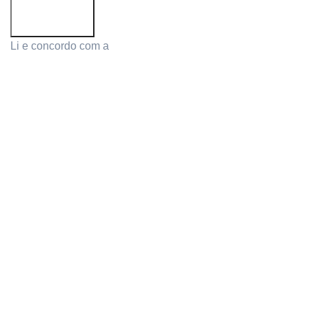
Li e concordo com a
Política de Privacidade
PRODUCTS
MY ACCOUNT
Cutlery and Sharpeners
Login