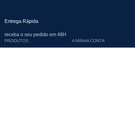
Entrega Rápida
receba o seu pedido em 48H
PRODUTOS
A MINHA CONTA
Cutelarias e Afiadoras
Login
Proteção Individual
Editar Conta
Calçado de Segurança
Encomendas
Limpeza
Moradas
Vestuário de Trabalho
Downloads
Materiais Descartáveis
Lista de Desejos
Acessórios