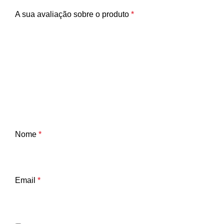
A sua avaliação sobre o produto
*
Nome
*
Email
*