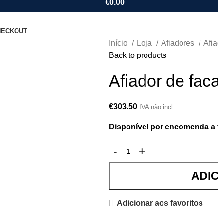
€
0.00
HECKOUT
Início
Loja
Afiadores
Afi
Back to products
Afiador de fac
€
303.50
IVA não incl.
Disponível por encomenda a 
ADI
Adicionar aos favoritos