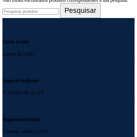
Não foram encontrados produtos correspondentes à sua pesquisa.
Pesquisar
Envio Grátis
a partir de 150€*
Suporte dedicado
2ª a 6ª das 9H ás 17H
Pagamento Online
Cómodo, rápido e fácil!