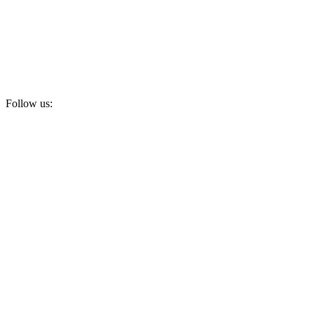
Follow us:
Subscribe to newsletter!
Email address:
I have read and agree to the
Privacy Policy