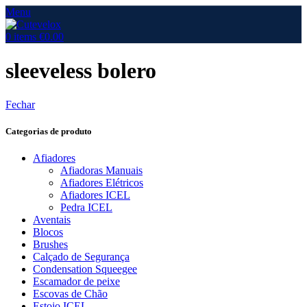
Menu
0
items
€
0.00
sleeveless bolero
Fechar
Categorias de produto
Afiadores
Afiadoras Manuais
Afiadores Elétricos
Afiadores ICEL
Pedra ICEL
Aventais
Blocos
Brushes
Calçado de Segurança
Condensation Squeegee
Escamador de peixe
Escovas de Chão
Estojo ICEL