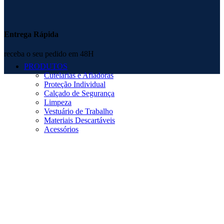
Entrega Rápida
receba o seu pedido em 48H
PRODUTOS
Cutelarias e Afiadoras
Proteção Individual
Calçado de Segurança
Limpeza
Vestuário de Trabalho
Materiais Descartáveis
Acessórios