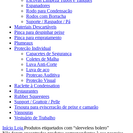
Escovas Limpeza Tubos e Tanques
Espanadores
Rodo para Condensação
Rodos com Borracha
Suporte / Raspador / Pá
Materiais Descartáveis
Pinça para despinhar peixe
Pinça para empratamento
Plumeaux
Proteção Individual
Capacetes de Segurança
Coletes de Malha
Luva Anti-Corte
Luva de aço
Proteçao Auditiva
Proteção Visual
Raclette à Condensation
Restaurantes
Rubber Squeegees
Support / Grattoir / Pelle
Tesoura para evisceração de peixe e camarão
Vassouras
Vestuário de Trabalho
Início
Loja
Produtos etiquetados com “sleeveless bolero”