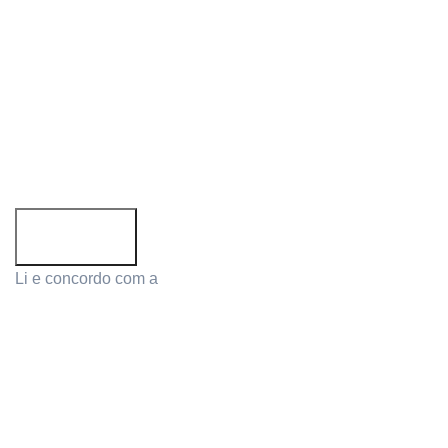
Siga-nos:
Subscreva a newsletter!
Email address:
Li e concordo com a
Política de Privacidade