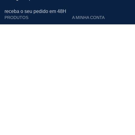
receba o seu pedido em 48H
PRODUTOS
A MINHA CONTA
Cutelarias e Afiadoras
Login
Proteção Individual
Editar Conta
Calçado de Segurança
Encomendas
Limpeza
Moradas
Vestuário de Trabalho
Downloads
Materiais Descartáveis
Lista de Desejos
Acessórios