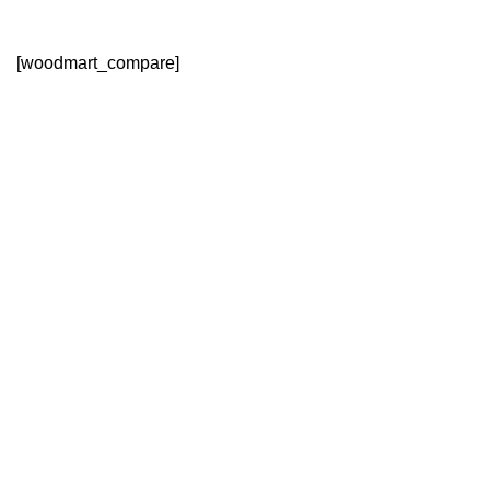
Comparer
[woodmart_compare]