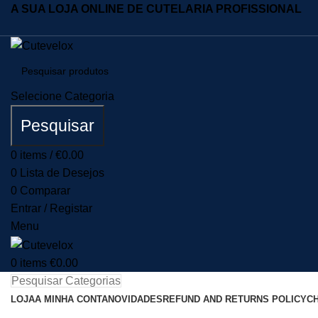
A SUA LOJA ONLINE DE CUTELARIA PROFISSIONAL
Selecione Categoria
Pesquisar
0
items
/
€
0.00
0
Lista de Desejos
0
Comparar
Entrar / Registar
Menu
0
items
€
0.00
Pesquisar Categorias
LOJA
A MINHA CONTA
NOVIDADES
REFUND AND RETURNS POLICY
C