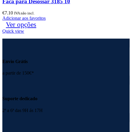
Faca para Desossar 3185 10
€
7.10
IVA não incl.
Adicionar aos favoritos
Ver opções
Quick view
Envio Grátis
a partir de 150€*
Suporte dedicado
2ª a 6ª das 9H ás 17H