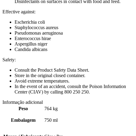
Disinfectants on surfaces in contact with food and feed.
Effective against:
Escherichia coli
Staphylococcus aureus
Pseudomonas aeruginosa
Enterococcus hirae
Aspergillus niger
Candida albicans
Safety:
Consult the Product Safety Data Sheet.
Store in the original closed container.
Avoid extreme temperatures.
In the event of an accident, consult the Poison Information
Center (CIAV) by calling 800 250 250.
Informação adicional
Peso
764 kg
Embalagem
750 ml