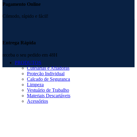
Pagamento Online
Cómodo, rápido e fácil!
Entrega Rápida
receba o seu pedido em 48H
PRODUTOS
Cutelarias e Afiadoras
Proteção Individual
Calçado de Segurança
Limpeza
Vestuário de Trabalho
Materiais Descartáveis
Acessórios