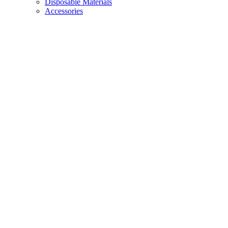
Disposable Materials
Accessories
MY ACCOUNT
Login
Editar Conta
Orders