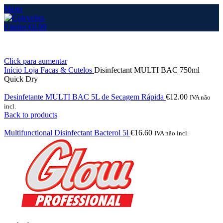
Menu
0
items
€
0.00
Click para aumentar
Início
Loja
Facas & Cutelos
Disinfectant MULTI BAC 750ml
Quick Dry
Desinfetante MULTI BAC 5L de Secagem Rápida
€
12.00
IVA não
incl.
Back to products
Multifunctional Disinfectant Bacterol 5l
€
16.60
IVA não incl.