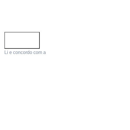
Email address:
Li e concordo com a
Política de Privacidade