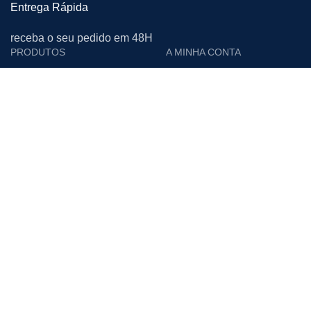
Entrega Rápida
receba o seu pedido em 48H
PRODUTOS
A MINHA CONTA
Cutelarias e Afiadoras
Login
Proteção Individual
Editar Conta
Calçado de Segurança
Encomendas
Limpeza
Moradas
Vestuário de Trabalho
Downloads
Materiais Descartáveis
Lista de Desejos
Acessórios