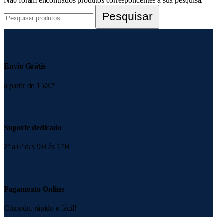
Não foram encontrados produtos correspondentes à sua pesquisa.
Pesquisar
Envio Grátis
a partir de 150€*
Suporte dedicado
2ª a 6ª das 9H ás 17H
Pagamento Online
Cómodo, rápido e fácil!