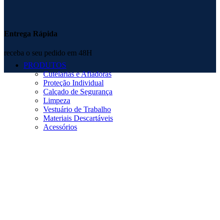
Entrega Rápida
receba o seu pedido em 48H
PRODUTOS
Cutelarias e Afiadoras
Proteção Individual
Calçado de Segurança
Limpeza
Vestuário de Trabalho
Materiais Descartáveis
Acessórios