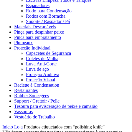
Escovas Limpeza Tubos e Tanques
Espanadores
Rodo para Condensação
Rodos com Borracha
Suporte / Raspador / Pá
Materiais Descartáveis
Pinça para despinhar peixe
Pinça para empratamento
Plumeaux
Proteção Individual
Capacetes de Segurança
Coletes de Malha
Luva Anti-Corte
Luva de aço
Proteçao Auditiva
Proteção Visual
Raclette à Condensation
Restaurantes
Rubber Squeegees
Support / Grattoir / Pelle
Tesoura para evisceração de peixe e camarão
Vassouras
Vestuário de Trabalho
Início
Loja
Produtos etiquetados com “polishing knife”