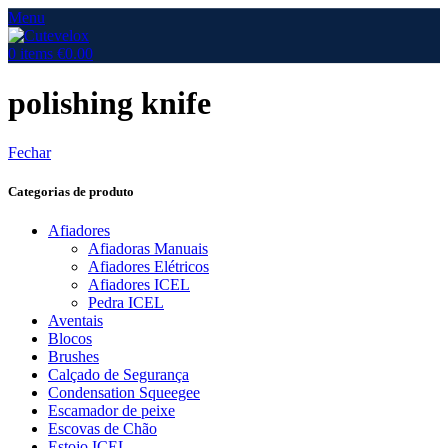
Menu
0
items
€
0.00
polishing knife
Fechar
Categorias de produto
Afiadores
Afiadoras Manuais
Afiadores Elétricos
Afiadores ICEL
Pedra ICEL
Aventais
Blocos
Brushes
Calçado de Segurança
Condensation Squeegee
Escamador de peixe
Escovas de Chão
Estojo ICEL