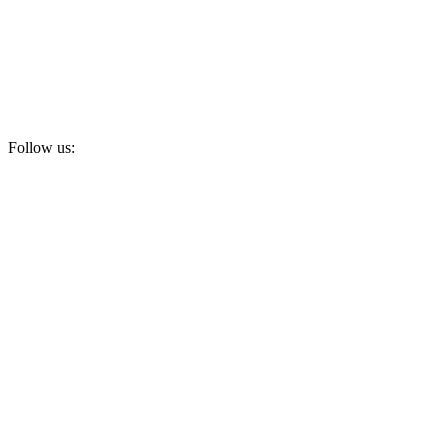
Follow us:
Subscribe to newsletter!
Email address:
I have read and agree to the
Privacy Policy