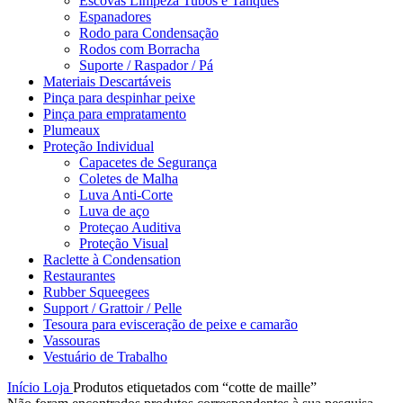
Escovas Limpeza Tubos e Tanques
Espanadores
Rodo para Condensação
Rodos com Borracha
Suporte / Raspador / Pá
Materiais Descartáveis
Pinça para despinhar peixe
Pinça para empratamento
Plumeaux
Proteção Individual
Capacetes de Segurança
Coletes de Malha
Luva Anti-Corte
Luva de aço
Proteçao Auditiva
Proteção Visual
Raclette à Condensation
Restaurantes
Rubber Squeegees
Support / Grattoir / Pelle
Tesoura para evisceração de peixe e camarão
Vassouras
Vestuário de Trabalho
Início
Loja
Produtos etiquetados com “cotte de maille”