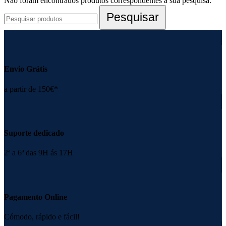
Não foram encontrados produtos correspondentes à sua pesquisa.
Pesquisar
Envio Grátis
a partir de 150€*
Suporte dedicado
2ª a 6ª das 9H ás 17H
Pagamento Online
Cómodo, rápido e fácil!