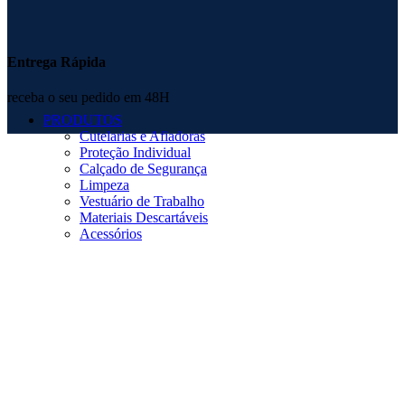
Entrega Rápida
receba o seu pedido em 48H
PRODUTOS
Cutelarias e Afiadoras
Proteção Individual
Calçado de Segurança
Limpeza
Vestuário de Trabalho
Materiais Descartáveis
Acessórios