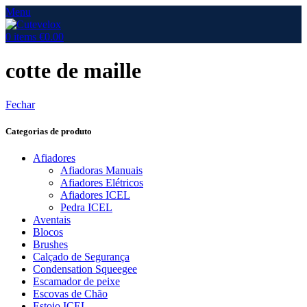
Menu
0
items
€
0.00
cotte de maille
Fechar
Categorias de produto
Afiadores
Afiadoras Manuais
Afiadores Elétricos
Afiadores ICEL
Pedra ICEL
Aventais
Blocos
Brushes
Calçado de Segurança
Condensation Squeegee
Escamador de peixe
Escovas de Chão
Estojo ICEL